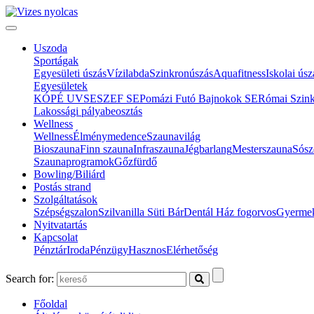
Uszoda
Sportágak
Egyesületi úszás
Vízilabda
Szinkronúszás
Aquafitness
Iskolai úsz
Egyesületek
KÓPÉ UVSE
SZEF SE
Pomázi Futó Bajnokok SE
Római Szin
Lakossági pályabeosztás
Wellness
Wellness
Élménymedence
Szaunavilág
Bioszauna
Finn szauna
Infraszauna
Jégbarlang
Mesterszauna
Sósz
Szaunaprogramok
Gőzfürdő
Bowling/Biliárd
Postás strand
Szolgáltatások
Szépségszalon
Szilvanilla Süti Bár
Dentál Ház fogorvos
Gyermek
Nyitvatartás
Kapcsolat
Pénztár
Iroda
Pénzügy
Hasznos
Elérhetőség
Search for:
Főoldal