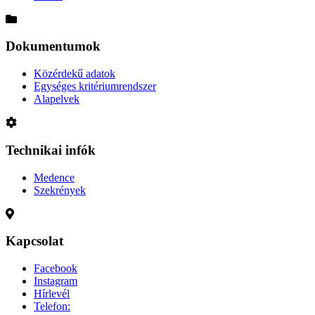
Dokumentumok
Közérdekű adatok
Egységes kritériumrendszer
Alapelvek
Technikai infók
Medence
Szekrények
Kapcsolat
Facebook
Instagram
Hírlevél
Telefon: