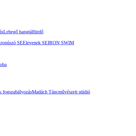
ás
Lebegő hangtálfürdő
kronúszó SE
Elevenek SE
IRON SWIM
oba
 fogszabályozás
Madách Táncművészeti stúdió