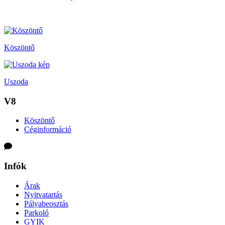
Köszöntő
Uszoda
V8
Köszöntő
Céginformáció
Infók
Árak
Nyitvatartás
Pályabeosztás
Parkoló
GYIK