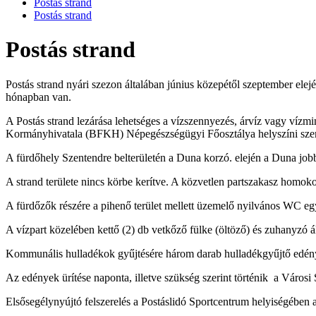
Postás strand
Postás strand
Postás strand
Postás strand nyári szezon általában június közepétől szeptember elej
hónapban van.
A Postás strand lezárása lehetséges a vízszennyezés, árvíz vagy vízmi
Kormányhivatala (BFKH) Népegészségügyi Főosztálya helyszíni szemlé
A fürdőhely Szentendre belterületén a Duna korzó. elején a Duna jobb
A strand területe nincs körbe kerítve. A közvetlen partszakasz homokos,
A fürdőzők részére a pihenő terület mellett üzemelő nyilvános WC egy
A vízpart közelében kettő (2) db vetkőző fülke (öltöző) és zuhanyzó á
Kommunális hulladékok gyűjtésére három darab hulladékgyűjtő edény
Az edények ürítése naponta, illetve szükség szerint történik a Városi S
Elsősegélynyújtó felszerelés a Postáslidó Sportcentrum helyiségében a