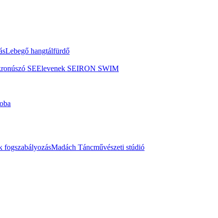
ás
Lebegő hangtálfürdő
kronúszó SE
Elevenek SE
IRON SWIM
oba
 fogszabályozás
Madách Táncművészeti stúdió