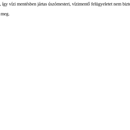
 így vízi mentésben jártas úszómesteri, vízimentő felügyeletet nem bizt
k meg.