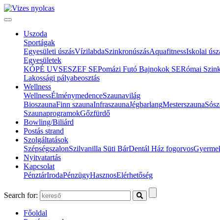
Uszoda
Sportágak
Egyesületi úszás
Vízilabda
Szinkronúszás
Aquafitness
Iskolai úsz
Egyesületek
KÓPÉ UVSE
SZEF SE
Pomázi Futó Bajnokok SE
Római Szin
Lakossági pályabeosztás
Wellness
Wellness
Élménymedence
Szaunavilág
Bioszauna
Finn szauna
Infraszauna
Jégbarlang
Mesterszauna
Sósz
Szaunaprogramok
Gőzfürdő
Bowling/Biliárd
Postás strand
Szolgáltatások
Szépségszalon
Szilvanilla Süti Bár
Dentál Ház fogorvos
Gyermek
Nyitvatartás
Kapcsolat
Pénztár
Iroda
Pénzügy
Hasznos
Elérhetőség
Search for:
Főoldal