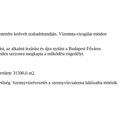
zentendre kedvelt szabadstrandján. Vízminta-vizsgálat minden
t, az alkalmi lezárást és újra nyitást a Budapest Főváros
inden szezonra megkapta a működési engedélyt.
 területe 31590,6 m2.
etőség. Szennyvízelvezetés a szennyvízcsatorna hálózatba történik.