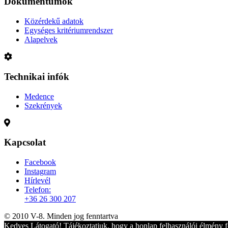
Dokumentumok
Közérdekű adatok
Egységes kritériumrendszer
Alapelvek
Technikai infók
Medence
Szekrények
Kapcsolat
Facebook
Instagram
Hírlevél
Telefon:
+36 26 300 207
© 2010 V-8. Minden jog fenntartva
Kedves Látogató! Tájékoztatjuk, hogy a honlap felhasználói élmény f