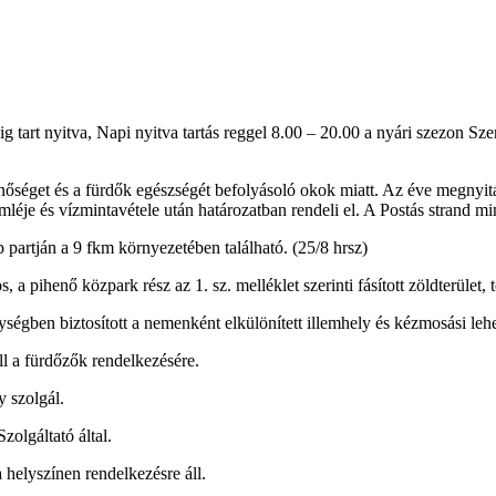
éig tart nyitva, Napi nyitva tartás reggel 8.00 – 20.00 a nyári szezon S
nőséget és a fürdők egészségét befolyásoló okok miatt. Az éve megnyitás
je és vízmintavétele után határozatban rendeli el. A Postás strand m
 partján a 9 fkm környezetében található. (25/8 hrsz)
 a pihenő közpark rész az 1. sz. melléklet szerinti fásított zöldterület,
ségben biztosított a nemenként elkülönített illemhely és kézmosási leh
ll a fürdőzők rendelkezésére.
 szolgál.
zolgáltató által.
 helyszínen rendelkezésre áll.