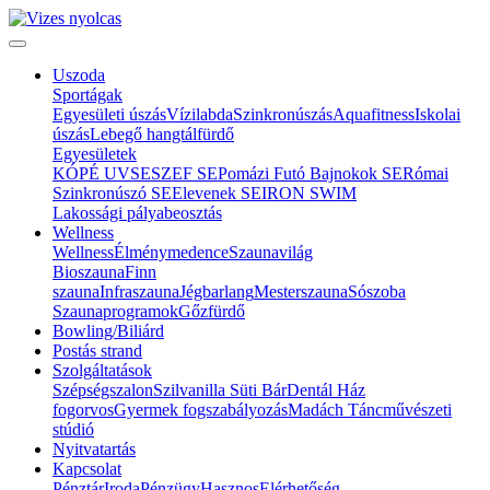
Uszoda
Sportágak
Egyesületi úszás
Vízilabda
Szinkronúszás
Aquafitness
Iskolai
úszás
Lebegő hangtálfürdő
Egyesületek
KÓPÉ UVSE
SZEF SE
Pomázi Futó Bajnokok SE
Római
Szinkronúszó SE
Elevenek SE
IRON SWIM
Lakossági pályabeosztás
Wellness
Wellness
Élménymedence
Szaunavilág
Bioszauna
Finn
szauna
Infraszauna
Jégbarlang
Mesterszauna
Sószoba
Szaunaprogramok
Gőzfürdő
Bowling/Biliárd
Postás strand
Szolgáltatások
Szépségszalon
Szilvanilla Süti Bár
Dentál Ház
fogorvos
Gyermek fogszabályozás
Madách Táncművészeti
stúdió
Nyitvatartás
Kapcsolat
Pénztár
Iroda
Pénzügy
Hasznos
Elérhetőség