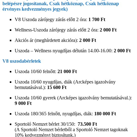
belépésre jogosítanak, Csak hétköznap, Csak hétköznap
érvényes kedvezményes jegyek)
V8 Uszoda zárójegy zárás előtt 2 óra:
1 700 Ft
Wellness-Uszoda zárójegy zárás előtt 2 óra:
2 000 Ft
Akciós ár (meghírdetett akcióra):
2 000 Ft
Uszoda – Wellness nyugdíjas délután 14.00-16.00:
2 000 Ft
V8 uszodabérletek
Uszoda 10/60 felnőtt:
21 000 Ft
Uszoda 10/60 nyugdíjas, diák (Arcképes igazolvány
bemutatásával.):
15 600 Ft
Uszoda 10/60 gyerek (Arcképes igazolvány bemutatásával.):
9 000 Ft
Uszoda 180/365 felnőtt, nyugdíjas, diák:
180 000 Ft
Sportoló Nemzet bérlet 30/150:
73.500 Ft
(A Sportoló Nemzet bérletből a Sportoló Nemzet tagoknak
10% kedvezményt biztosítunk.)