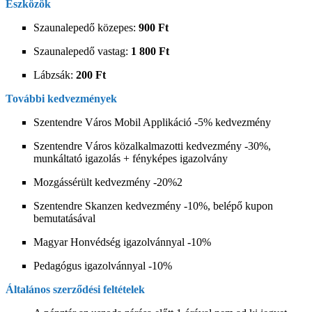
Eszközök
Szaunalepedő közepes:
900 Ft
Szaunalepedő vastag:
1 800 Ft
Lábzsák:
200 Ft
További kedvezmények
Szentendre Város Mobil Applikáció -5% kedvezmény
Szentendre Város közalkalmazotti kedvezmény -30%,
munkáltató igazolás + fényképes igazolvány
Mozgássérült kedvezmény -20%
2
Szentendre Skanzen kedvezmény -10%, belépő kupon
bemutatásával
Magyar Honvédség igazolvánnyal -10%
Pedagógus igazolvánnyal -10%
Általános szerződési feltételek