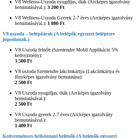
V8 Wellenss-Uszoda nyugdíjas, diák (Arcképes igazolvány
bemutatásával.):
3 200 Ft
V8 Wellness-Uszoda Gyerek 2-7 éves (Arcképes igazolvány
bemutatásával.):
1 800 Ft
V8 uszoda – belépőárak (A belépők egyszeri belépésre
jogosítanak.)
V8 Uszoda felnőtt (Szentendre Mobil Applikáció 5%
kedvezmény):
3 500 Ft
V8 uszoda Szentendre lakcímkártya (Lakcímkártya és
fényképes igazolvány bemutatása):
2 500 Ft
V8 Uszoda nyugdíjas, diák (Arcképes igazolvány
bemutatásával.):
2 500 Ft
V8 Uszoda gyerek 2-7 éves (Arcképes igazolvány
bemutatásával.):
1 400 Ft
Kedvezményes hétköznapi belépők (A belépők egyszeri