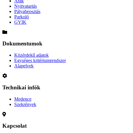
Árak
Nyitvatartás
Pályabeosztás
Parkoló
GYIK
Dokumentumok
Közérdekű adatok
Egységes kritériumrendszer
Alapelvek
Technikai infók
Medence
Szekrények
Kapcsolat