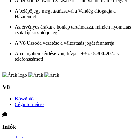
A pénztár az uszoda zárása előtt 1 órával nem ad ki jegyet.
A belépőjegy megvásárlásával a Vendég elfogadja a
Házirendet.
Az érvényes árakat a honlap tartalmazza, minden nyomtatás
csak tájékoztató jellegű.
A V8 Uszoda vezetése a változtatás jogát fenntartja.
Amennyiben kérdése van, hívja a +36-26-300-207-as
telefonszámot!
V8
Köszöntő
Céginformáció
Infók