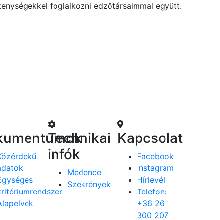
enységekkel foglalkozni edzőtársaimmal együtt.
kumentumok
Technikai
Kapcsolat
infók
Közérdekű
Facebook
adatok
Instagram
Medence
Egységes
Hírlevél
Szekrények
kritériumrendszer
Telefon:
Alapelvek
+36 26
300 207