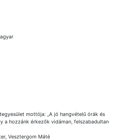
agyar
egyesület mottója: „A jó hangvételű órák és
y a hozzánk érkezők vidáman, felszabadultan
ter, Vesztergom Máté