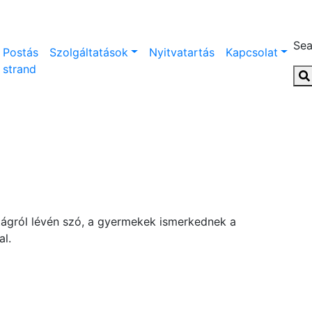
Sea
Postás
Szolgáltatások
Nyitvatartás
Kapcsolat
strand
tágról lévén szó, a gyermekek ismerkednek a
al.