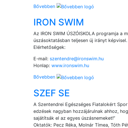
Bővebben
IRON SWIM
Az IRON SWIM ÚSZÓISKOLA programja a m
úszásoktatásban teljesen új irányt képvisel.
Elérhetőségek:
E-mail:
szentendre@ironswim.hu
Honlap:
www.ironswim.hu
Bővebben
SZEF SE
A Szentendrei Egészséges Fiatalokért Sport
edzések nagyban hozzájárulnak ahhoz, hog
sajátítsák el az egyes úszásnemeket!”
Oktatók: Pecz Réka, Molnár Tímea, Tóth Pé