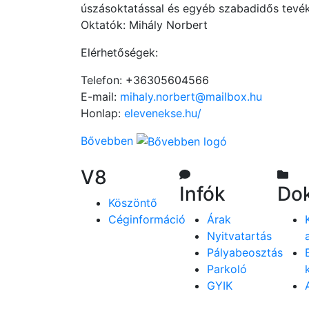
úszásoktatással és egyéb szabadidős tevék
Oktatók: Mihály Norbert
Elérhetőségek:
Telefon: +36305604566
E-mail:
mihaly.norbert@mailbox.hu
Honlap:
elevenekse.hu/
Bővebben
V8
Infók
Do
Köszöntő
Céginformáció
Árak
Nyitvatartás
Pályabeosztás
Parkoló
GYIK