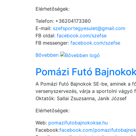
Elérhetőségek:
Telefon: +36204173380
E-mail:
szefsportegyesulet@gmail.com
FB oldal:
facebook.com/szefse
FB messenger:
facebook.com/szefse
Bővebben
Pomázi Futó Bajnoko
A Pomázi Futó Bajnokok SE-be, aminek a főb
versenyszervezés, várja a sportolni vágyó f
Oktatók: Sallai Zsuzsanna, Janik József
Elérhetőségek:
Web:
pomazifutobajnokokse.hu
Facebook:
facebook.com/pomazifutobajnok