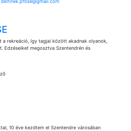
s
delfinek.pfbse@gmail.com
SE
 a rekreáció, így tagjai között akadnak olyanok,
gat. Edzéseiket megosztva Szentendrén és
dző
ttal, 10 éve kezdtem el Szentendre városában