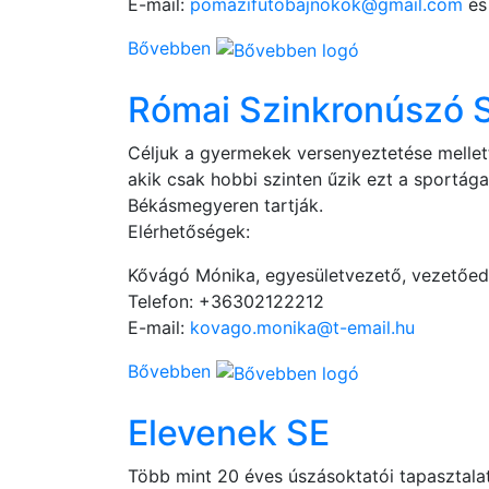
E-mail:
pomazifutobajnokok@gmail.com
é
Bővebben
Római Szinkronúszó 
Céljuk a gyermekek versenyeztetése mellett
akik csak hobbi szinten űzik ezt a sportá
Békásmegyeren tartják.
Elérhetőségek:
Kővágó Mónika, egyesületvezető, vezetőe
Telefon: +36302122212
E-mail:
kovago.monika@t-email.hu
Bővebben
Elevenek SE
Több mint 20 éves úszásoktatói tapasztala