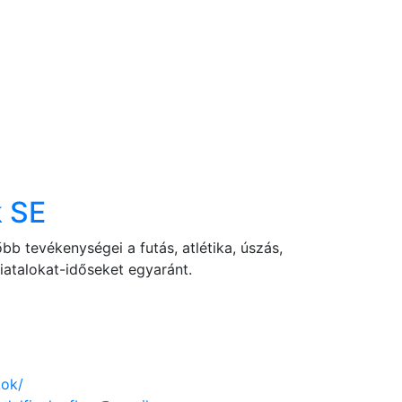
k SE
b tevékenységei a futás, atlétika, úszás,
iatalokat-időseket egyaránt.
ok/