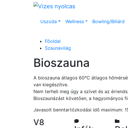
Uszoda
Wellness
Bowling/Biliárd
Főoldal
Szaunavilág
Bioszauna
A bioszauna átlagos 60°C átlagos hőmérsék
van kiegészítve.
Nem terheli meg úgy a szívet és az érrendsz
Bioszaunázást követően, a hagyományos fi
Javasolt benntartózkodási idő maximum: 1
V8