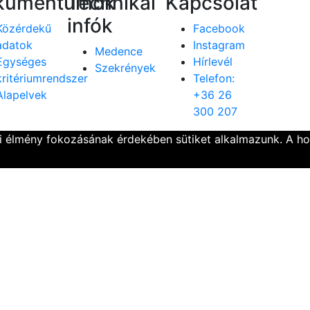
kumentumok
Technikai
Kapcsolat
infók
Közérdekű
Facebook
adatok
Instagram
Medence
Egységes
Hírlevél
Szekrények
kritériumrendszer
Telefon:
Alapelvek
+36 26
300 207
ói élmény fokozásának érdekében sütiket alkalmazunk. A h