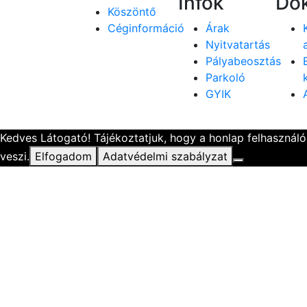
Infók
Do
Köszöntő
Céginformáció
Árak
Nyitvatartás
Pályabeosztás
Parkoló
GYIK
Kedves Látogató! Tájékoztatjuk, hogy a honlap felhasznál
veszi.
Elfogadom
Adatvédelmi szabályzat