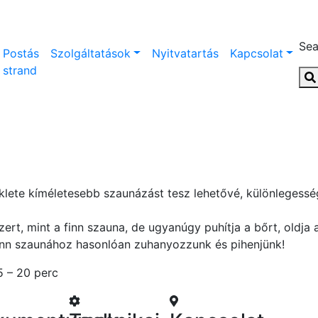
Sea
Postás
Szolgáltatások
Nyitvatartás
Kapcsolat
strand
lete kíméletesebb szaunázást tesz lehetővé, különlegessé
ert, mint a finn szauna, de ugyanúgy puhítja a bőrt, oldja a
nn szaunához hasonlóan zuhanyozzunk és pihenjünk!
5 – 20 perc