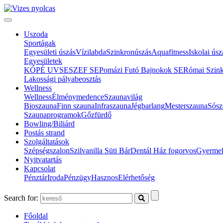
Uszoda
Sportágak
Egyesületi úszás
Vízilabda
Szinkronúszás
Aquafitness
Iskolai úsz
Egyesületek
KÓPÉ UVSE
SZEF SE
Pomázi Futó Bajnokok SE
Római Szin
Lakossági pályabeosztás
Wellness
Wellness
Élménymedence
Szaunavilág
Bioszauna
Finn szauna
Infraszauna
Jégbarlang
Mesterszauna
Sósz
Szaunaprogramok
Gőzfürdő
Bowling/Biliárd
Postás strand
Szolgáltatások
Szépségszalon
Szilvanilla Süti Bár
Dentál Ház fogorvos
Gyermek
Nyitvatartás
Kapcsolat
Pénztár
Iroda
Pénzügy
Hasznos
Elérhetőség
Search for:
Főoldal