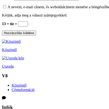
A nevem, e-mail címem, és weboldalcímem mentése a böngészőb
Kérjük, adja meg a választ számjegyekkel:
13 + tíz =
Köszöntő
Uszoda
V8
Köszöntő
Céginformáció
Infók