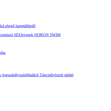
ás
Lebegő hangtálfürdő
kronúszó SE
Elevenek SE
IRON SWIM
oba
 fogszabályozás
Madách Táncművészeti stúdió