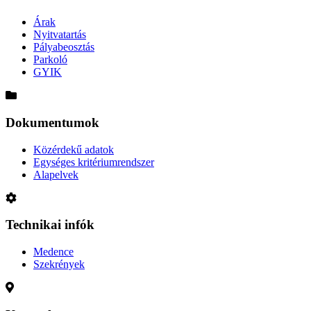
Árak
Nyitvatartás
Pályabeosztás
Parkoló
GYIK
Dokumentumok
Közérdekű adatok
Egységes kritériumrendszer
Alapelvek
Technikai infók
Medence
Szekrények