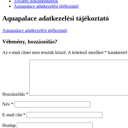
További dokumentumok
Aquapalace adatkezelési tájékoztató
Aquapalace adatkezelési tájékoztató
Aquapalace adatkezelési tájékoztató
Vélemény, hozzászólás?
Az e-mail címet nem tesszük közzé.
A kötelező mezőket
*
karakterrel 
Hozzászólás
*
Név
*
E-mail cím
*
Honlap