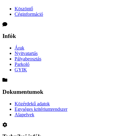
Köszöntő
Céginformáció
Infók
Árak
Nyitvatartás
Pályabeosztás
Parkoló
GYIK
Dokumentumok
Közérdekű adatok
Egységes kritériumrendszer
Alapelvek