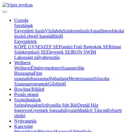
Uszoda
Sportágak
Egyesületi úszás
Vízilabda
Szinkronúszás
Aquafitness
Iskolai
úszás
Lebegő hangtálfürdő
Egyesületek
KÓPÉ UVSE
SZEF SE
Pomázi Futó Bajnokok SE
Római
Szinkronúszó SE
Elevenek SE
IRON SWIM
Lakossági pályabeosztás
Wellness
Wellness
Élménymedence
Szaunavilág
Bioszauna
Finn
szauna
Infraszauna
Jégbarlang
Mesterszauna
Sószoba
Szaunaprogramok
Gőzfürdő
Bowling/Biliárd
Postás strand
Szolgáltatások
Szépségszalon
Szilvanilla Süti Bár
Dentál Ház
fogorvos
Gyermek fogszabályozás
Madách Táncművészeti
stúdió
Nyitvatartás
Kapcsolat
Pénztár
Iroda
Pénzügy
Hasznos
Elérhetőség