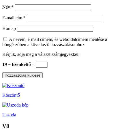
Név
*
E-mail cím
*
Honlap
A nevem, e-mail címem, és weboldalcímem mentése a
böngészőben a következő hozzászólásomhoz.
Kérjük, adja meg a választ számjegyekkel:
19 − tizenkettő =
Köszöntő
Uszoda
V8