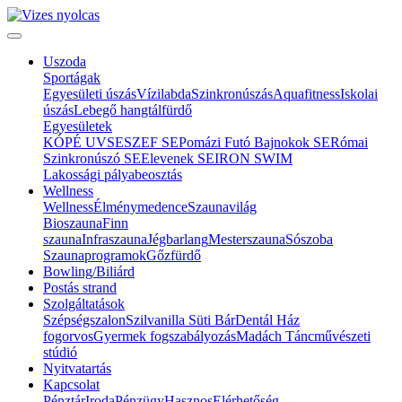
Uszoda
Sportágak
Egyesületi úszás
Vízilabda
Szinkronúszás
Aquafitness
Iskolai
úszás
Lebegő hangtálfürdő
Egyesületek
KÓPÉ UVSE
SZEF SE
Pomázi Futó Bajnokok SE
Római
Szinkronúszó SE
Elevenek SE
IRON SWIM
Lakossági pályabeosztás
Wellness
Wellness
Élménymedence
Szaunavilág
Bioszauna
Finn
szauna
Infraszauna
Jégbarlang
Mesterszauna
Sószoba
Szaunaprogramok
Gőzfürdő
Bowling/Biliárd
Postás strand
Szolgáltatások
Szépségszalon
Szilvanilla Süti Bár
Dentál Ház
fogorvos
Gyermek fogszabályozás
Madách Táncművészeti
stúdió
Nyitvatartás
Kapcsolat
Pénztár
Iroda
Pénzügy
Hasznos
Elérhetőség