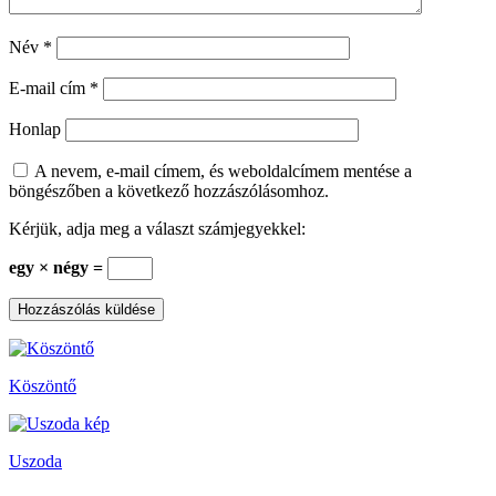
Név
*
E-mail cím
*
Honlap
A nevem, e-mail címem, és weboldalcímem mentése a
böngészőben a következő hozzászólásomhoz.
Kérjük, adja meg a választ számjegyekkel:
egy × négy =
Köszöntő
Uszoda