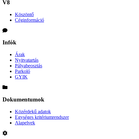
V8
Köszöntő
Céginformáció
Infók
Árak
Nyitvatartás
Pályabeosztás
Parkoló
GYIK
Dokumentumok
Közérdekű adatok
Egységes kritériumrendszer
Alapelvek