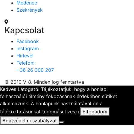
Medence
Szekrények
Kapcsolat
Facebook
Instagram
Hírlevél
Telefon:
+36 26 300 207
© 2010 V-8. Minden jog fenntartva
Kedves Látogató! Tájékoztatjuk, hogy a honlap
felhasználói élmény fokozásának érdekében sütiket
alkalmazunk. A honlapunk használatával ön a
tájékoztatásunkat tudomásul veszi.
Elfogadom
Adatvédelmi szabályzat