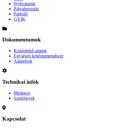
Nyitvatartás
Pályabeosztás
Parkoló
GYIK
Dokumentumok
Közérdekű adatok
Egységes kritériumrendszer
Alapelvek
Technikai infók
Medence
Szekrények
Kapcsolat