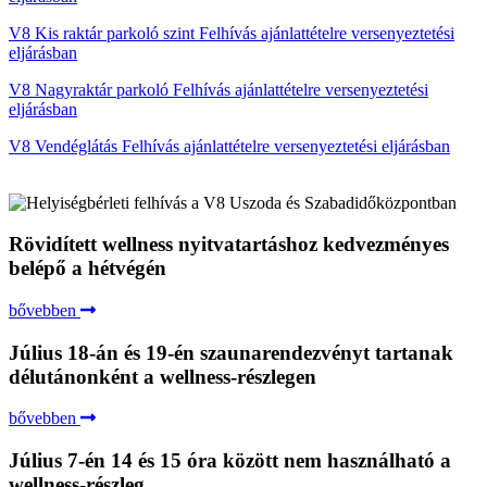
V8 Kis raktár parkoló szint Felhívás ajánlattételre versenyeztetési
eljárásban
V8 Nagyraktár parkoló Felhívás ajánlattételre versenyeztetési
eljárásban
V8 Vendéglátás Felhívás ajánlattételre versenyeztetési eljárásban
Rövidített wellness nyitvatartáshoz kedvezményes
belépő a hétvégén
bővebben
Július 18-án és 19-én szaunarendezvényt tartanak
délutánonként a wellness-részlegen
bővebben
Július 7-én 14 és 15 óra között nem használható a
wellness-részleg