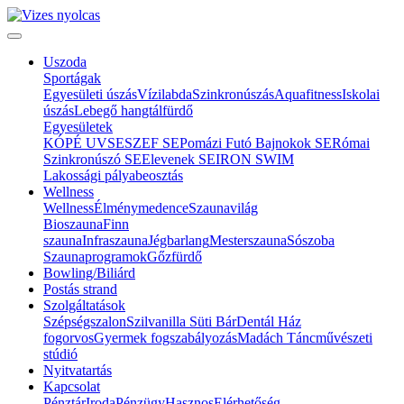
Uszoda
Sportágak
Egyesületi úszás
Vízilabda
Szinkronúszás
Aquafitness
Iskolai
úszás
Lebegő hangtálfürdő
Egyesületek
KÓPÉ UVSE
SZEF SE
Pomázi Futó Bajnokok SE
Római
Szinkronúszó SE
Elevenek SE
IRON SWIM
Lakossági pályabeosztás
Wellness
Wellness
Élménymedence
Szaunavilág
Bioszauna
Finn
szauna
Infraszauna
Jégbarlang
Mesterszauna
Sószoba
Szaunaprogramok
Gőzfürdő
Bowling/Biliárd
Postás strand
Szolgáltatások
Szépségszalon
Szilvanilla Süti Bár
Dentál Ház
fogorvos
Gyermek fogszabályozás
Madách Táncművészeti
stúdió
Nyitvatartás
Kapcsolat
Pénztár
Iroda
Pénzügy
Hasznos
Elérhetőség