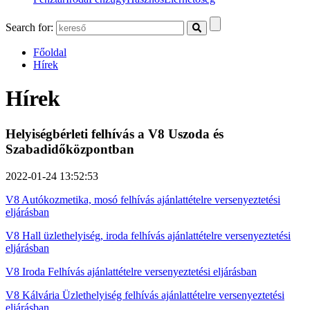
Search for:
Főoldal
Hírek
Hírek
Helyiségbérleti felhívás a V8 Uszoda és
Szabadidőközpontban
2022-01-24 13:52:53
V8 Autókozmetika, mosó felhívás ajánlattételre versenyeztetési
eljárásban
V8 Hall üzlethelyiség, iroda felhívás ajánlattételre versenyeztetési
eljárásban
V8 Iroda Felhívás ajánlattételre versenyeztetési eljárásban
V8 Kálvária Üzlethelyiség felhívás ajánlattételre versenyeztetési
eljárásban