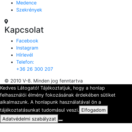
Medence
Szekrények
Kapcsolat
Facebook
Instagram
Hírlevél
Telefon:
+36 26 300 207
© 2010 V-8. Minden jog fenntartva
Kedves Látogató! Tájékoztatjuk, hogy a honlap
felhasználói élmény fokozásának érdekében sütiket
alkalmazunk. A honlapunk használatával ön a
tájékoztatásunkat tudomásul veszi.
Elfogadom
Adatvédelmi szabályzat