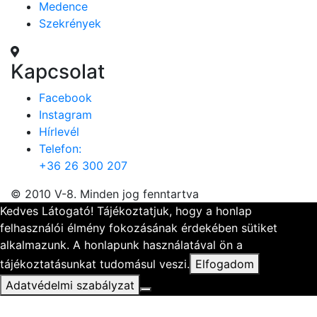
Medence
Szekrények
Kapcsolat
Facebook
Instagram
Hírlevél
Telefon:
+36 26 300 207
© 2010 V-8. Minden jog fenntartva
Kedves Látogató! Tájékoztatjuk, hogy a honlap
felhasználói élmény fokozásának érdekében sütiket
alkalmazunk. A honlapunk használatával ön a
tájékoztatásunkat tudomásul veszi.
Elfogadom
Adatvédelmi szabályzat