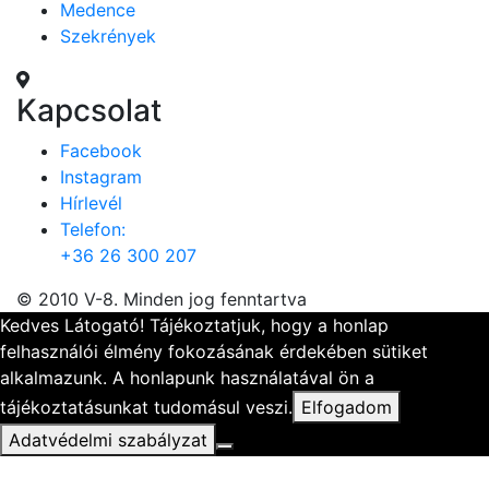
Medence
Szekrények
Kapcsolat
Facebook
Instagram
Hírlevél
Telefon:
+36 26 300 207
© 2010 V-8. Minden jog fenntartva
Kedves Látogató! Tájékoztatjuk, hogy a honlap
felhasználói élmény fokozásának érdekében sütiket
alkalmazunk. A honlapunk használatával ön a
tájékoztatásunkat tudomásul veszi.
Elfogadom
Adatvédelmi szabályzat