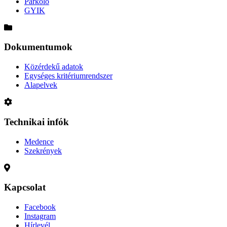
Parkoló
GYIK
Dokumentumok
Közérdekű adatok
Egységes kritériumrendszer
Alapelvek
Technikai infók
Medence
Szekrények
Kapcsolat
Facebook
Instagram
Hírlevél