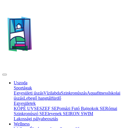
Uszoda
Sportágak
Egyesületi úszás
Vízilabda
Szinkronúszás
Aquafitness
Iskolai
úszás
Lebegő hangtálfürdő
Egyesületek
KÓPÉ UVSE
SZEF SE
Pomázi Futó Bajnokok SE
Római
Szinkronúszó SE
Elevenek SE
IRON SWIM
Lakossági pályabeosztás
Wellness