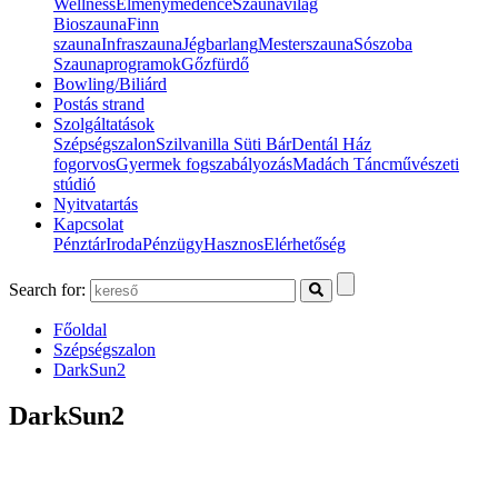
Wellness
Élménymedence
Szaunavilág
Bioszauna
Finn
szauna
Infraszauna
Jégbarlang
Mesterszauna
Sószoba
Szaunaprogramok
Gőzfürdő
Bowling/Biliárd
Postás strand
Szolgáltatások
Szépségszalon
Szilvanilla Süti Bár
Dentál Ház
fogorvos
Gyermek fogszabályozás
Madách Táncművészeti
stúdió
Nyitvatartás
Kapcsolat
Pénztár
Iroda
Pénzügy
Hasznos
Elérhetőség
Search for:
Főoldal
Szépségszalon
DarkSun2
DarkSun2