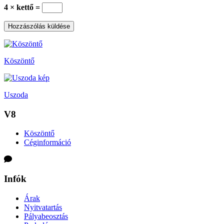
4 × kettő =
Köszöntő
Uszoda
V8
Köszöntő
Céginformáció
Infók
Árak
Nyitvatartás
Pályabeosztás