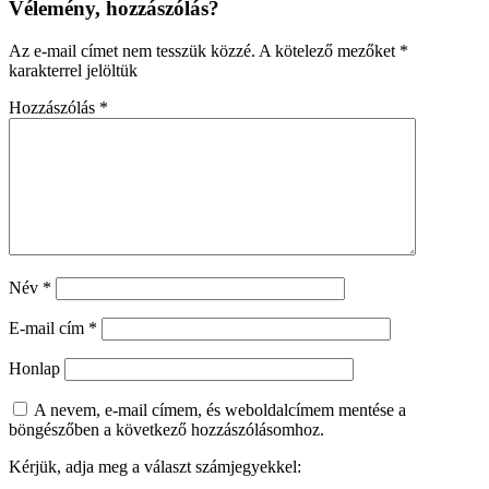
Vélemény, hozzászólás?
Az e-mail címet nem tesszük közzé.
A kötelező mezőket
*
karakterrel jelöltük
Hozzászólás
*
Név
*
E-mail cím
*
Honlap
A nevem, e-mail címem, és weboldalcímem mentése a
böngészőben a következő hozzászólásomhoz.
Kérjük, adja meg a választ számjegyekkel: