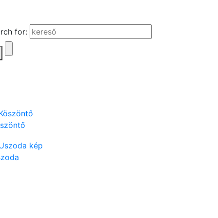
rch for:
szöntő
szoda