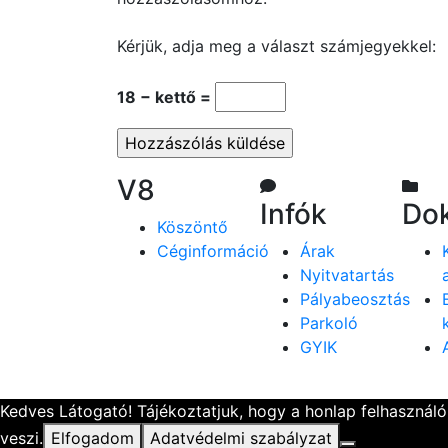
Kérjük, adja meg a választ számjegyekkel:
18 − kettő =
V8
Infók
Do
Köszöntő
Céginformáció
Árak
Nyitvatartás
Pályabeosztás
Parkoló
GYIK
Kedves Látogató! Tájékoztatjuk, hogy a honlap felhasznál
veszi.
Elfogadom
Adatvédelmi szabályzat