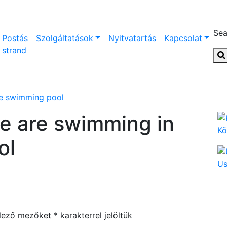
Sea
Postás
Szolgáltatások
Nyitvatartás
Kapcsolat
strand
he swimming pool
le are swimming in
Kö
ol
U
elező mezőket
*
karakterrel jelöltük