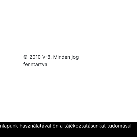
© 2010 V-8. Minden jog
fenntartva
onlapunk használatával ön a tájékoztatásunkat tudomásul