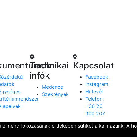
kumentumok
Technikai
Kapcsolat
infók
Közérdekű
Facebook
adatok
Instagram
Medence
Egységes
Hírlevél
Szekrények
kritériumrendszer
Telefon:
Alapelvek
+36 26
300 207
ói élmény fokozásának érdekében sütiket alkalmazunk. A h