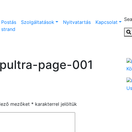
Sea
Postás
Szolgáltatások
Nyitvatartás
Kapcsolat
strand
ó pultra-page-001
Kö
U
elező mezőket
*
karakterrel jelöltük