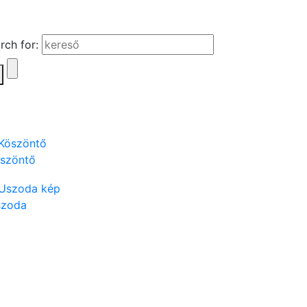
rch for:
szöntő
szoda