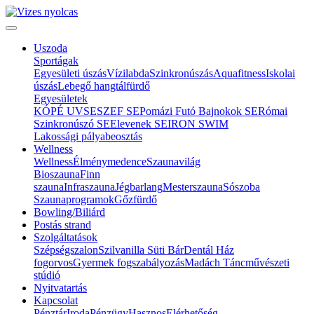
Uszoda
Sportágak
Egyesületi úszás
Vízilabda
Szinkronúszás
Aquafitness
Iskolai
úszás
Lebegő hangtálfürdő
Egyesületek
KÓPÉ UVSE
SZEF SE
Pomázi Futó Bajnokok SE
Római
Szinkronúszó SE
Elevenek SE
IRON SWIM
Lakossági pályabeosztás
Wellness
Wellness
Élménymedence
Szaunavilág
Bioszauna
Finn
szauna
Infraszauna
Jégbarlang
Mesterszauna
Sószoba
Szaunaprogramok
Gőzfürdő
Bowling/Biliárd
Postás strand
Szolgáltatások
Szépségszalon
Szilvanilla Süti Bár
Dentál Ház
fogorvos
Gyermek fogszabályozás
Madách Táncművészeti
stúdió
Nyitvatartás
Kapcsolat
Pénztár
Iroda
Pénzügy
Hasznos
Elérhetőség