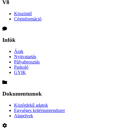
V8
Köszöntő
Céginformáció
Infók
Árak
Nyitvatartás
Pályabeosztás
Parkoló
GYIK
Dokumentumok
Közérdekű adatok
Egységes kritériumrendszer
Alapelvek