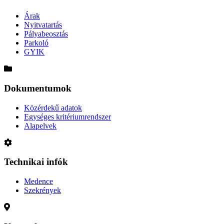
Árak
Nyitvatartás
Pályabeosztás
Parkoló
GYIK
Dokumentumok
Közérdekű adatok
Egységes kritériumrendszer
Alapelvek
Technikai infók
Medence
Szekrények