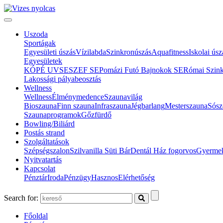
Uszoda
Sportágak
Egyesületi úszás
Vízilabda
Szinkronúszás
Aquafitness
Iskolai úsz
Egyesületek
KÓPÉ UVSE
SZEF SE
Pomázi Futó Bajnokok SE
Római Szin
Lakossági pályabeosztás
Wellness
Wellness
Élménymedence
Szaunavilág
Bioszauna
Finn szauna
Infraszauna
Jégbarlang
Mesterszauna
Sósz
Szaunaprogramok
Gőzfürdő
Bowling/Biliárd
Postás strand
Szolgáltatások
Szépségszalon
Szilvanilla Süti Bár
Dentál Ház fogorvos
Gyermek
Nyitvatartás
Kapcsolat
Pénztár
Iroda
Pénzügy
Hasznos
Elérhetőség
Search for:
Főoldal