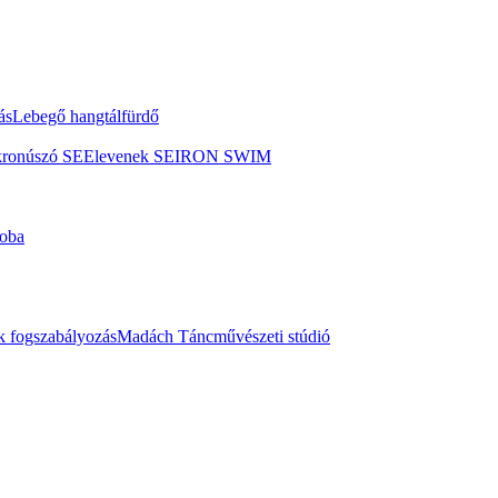
ás
Lebegő hangtálfürdő
kronúszó SE
Elevenek SE
IRON SWIM
oba
 fogszabályozás
Madách Táncművészeti stúdió