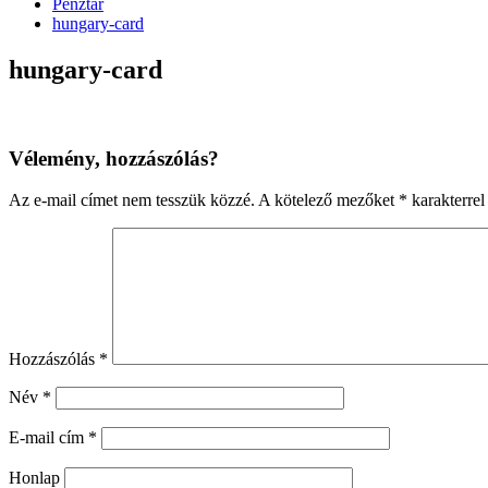
Pénztár
hungary-card
hungary-card
Vélemény, hozzászólás?
Az e-mail címet nem tesszük közzé.
A kötelező mezőket
*
karakterrel 
Hozzászólás
*
Név
*
E-mail cím
*
Honlap