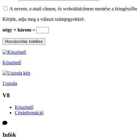
A nevem, e-mail címem, és weboldalcímem mentése a böngészőb
Kérjük, adja meg a választ számjegyekkel:
négy × három =
Köszöntő
Uszoda
V8
Köszöntő
Céginformáció
Infók