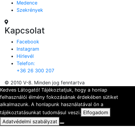
Medence
Szekrények
Kapcsolat
Facebook
Instagram
Hírlevél
Telefon:
+36 26 300 207
© 2010 V-8. Minden jog fenntartva
Kedves Látogató! Tájékoztatjuk, hogy a honlap
felhasználói élmény fokozásának érdekében sütiket
alkalmazunk. A honlapunk használatával ön a
tájékoztatásunkat tudomásul veszi.
Elfogadom
Adatvédelmi szabályzat