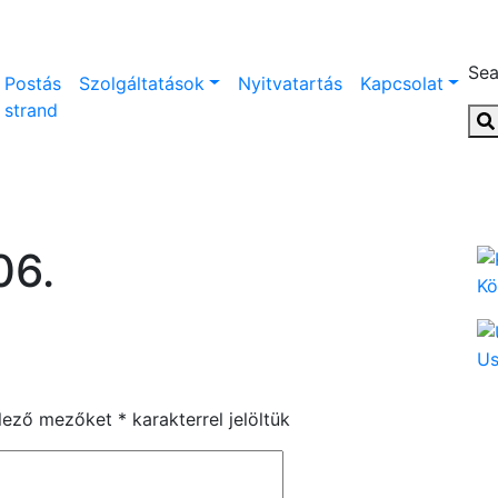
Sea
Postás
Szolgáltatások
Nyitvatartás
Kapcsolat
strand
06.
Kö
U
elező mezőket
*
karakterrel jelöltük