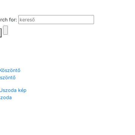
rch for:
szöntő
szoda