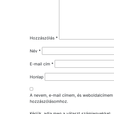
Hozzászólás
*
Név
*
E-mail cím
*
Honlap
A nevem, e-mail címem, és weboldalcímem
hozzászólásomhoz.
Kérjük, adja meg a választ számjegyekkel: