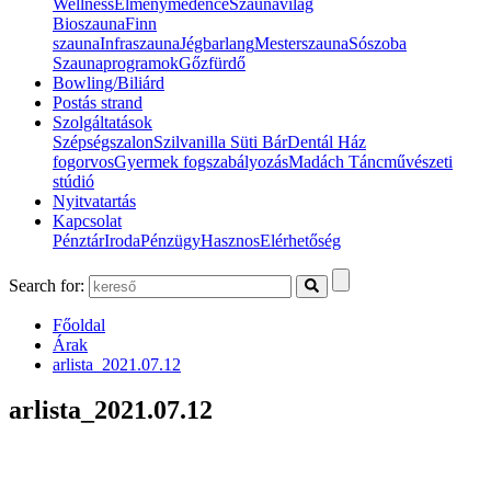
Wellness
Élménymedence
Szaunavilág
Bioszauna
Finn
szauna
Infraszauna
Jégbarlang
Mesterszauna
Sószoba
Szaunaprogramok
Gőzfürdő
Bowling/Biliárd
Postás strand
Szolgáltatások
Szépségszalon
Szilvanilla Süti Bár
Dentál Ház
fogorvos
Gyermek fogszabályozás
Madách Táncművészeti
stúdió
Nyitvatartás
Kapcsolat
Pénztár
Iroda
Pénzügy
Hasznos
Elérhetőség
Search for:
Főoldal
Árak
arlista_2021.07.12
arlista_2021.07.12