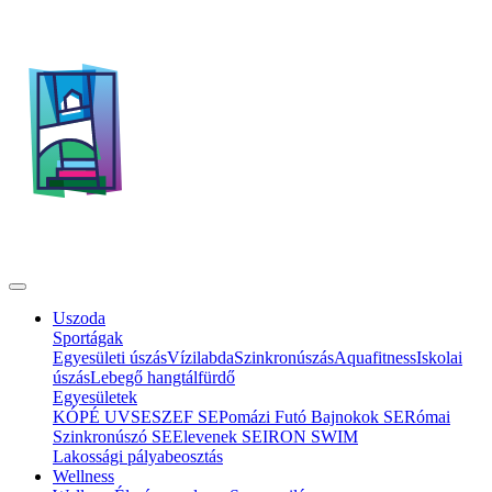
Uszoda
Sportágak
Egyesületi úszás
Vízilabda
Szinkronúszás
Aquafitness
Iskolai
úszás
Lebegő hangtálfürdő
Egyesületek
KÓPÉ UVSE
SZEF SE
Pomázi Futó Bajnokok SE
Római
Szinkronúszó SE
Elevenek SE
IRON SWIM
Lakossági pályabeosztás
Wellness