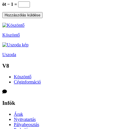
öt − 1 =
Köszöntő
Uszoda
V8
Köszöntő
Céginformáció
Infók
Árak
Nyitvatartás
Pályabeosztás