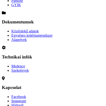
Parkoló
GYIK
Dokumentumok
Közérdekű adatok
Egységes kritériumrendszer
Alapelvek
Technikai infók
Medence
Szekrények
Kapcsolat
Facebook
Instagram
Hírlevél