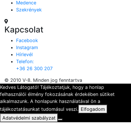
Medence
Szekrények
Kapcsolat
Facebook
Instagram
Hírlevél
Telefon:
+36 26 300 207
© 2010 V-8. Minden jog fenntartva
Kedves Látogató! Tájékoztatjuk, hogy a honlap
felhasználói élmény fokozásának érdekében sütiket
alkalmazunk. A honlapunk használatával ön a
tájékoztatásunkat tudomásul veszi.
Elfogadom
Adatvédelmi szabályzat