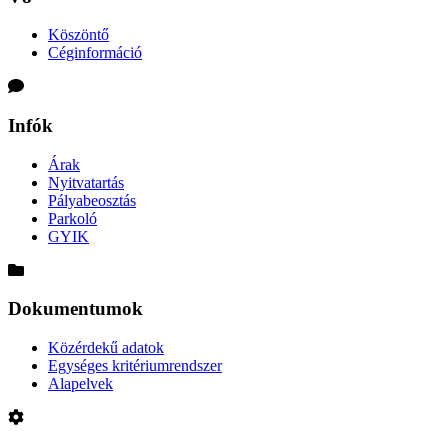
Köszöntő
Céginformáció
Infók
Árak
Nyitvatartás
Pályabeosztás
Parkoló
GYIK
Dokumentumok
Közérdekű adatok
Egységes kritériumrendszer
Alapelvek