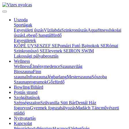
Uszoda
Sportágak
Egyesületi úszás
Vízilabda
Szinkronúszás
Aquafitness
Iskolai
úszás
Lebegő hangtálfürdő
Egyesületek
KÓPÉ UVSE
SZEF SE
Pomázi Futó Bajnokok SE
Római
Szinkronúszó SE
Elevenek SE
IRON SWIM
Lakossági pályabeosztás
Wellness
Wellness
Élménymedence
Szaunavilág
Bioszauna
Finn
szauna
Infraszauna
Jégbarlang
Mesterszauna
Sószoba
Szaunaprogramok
Gőzfürdő
Bowling/Biliárd
Postás strand
Szolgáltatások
Szépségszalon
Szilvanilla Süti Bár
Dentál Ház
fogorvos
Gyermek fogszabályozás
Madách Táncművészeti
stúdió
Nyitvatartás
Kapcsolat
Pénztár
Iroda
Pénzügy
Hasznos
Elérhetőség