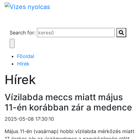
Search for:
Főoldal
Hírek
Hírek
Vízilabda meccs miatt május
11-én korábban zár a medence
2025-05-08 17:30:10
Május 11-én (vasárnap) hobbi vízilabda mérkőzés miatt
17 órakor zár az úszómedence a nagyközönség előtt.