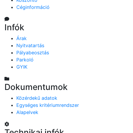
Köszöntő
Céginformáció
Infók
Árak
Nyitvatartás
Pályabeosztás
Parkoló
GYIK
Dokumentumok
Közérdekű adatok
Egységes kritériumrendszer
Alapelvek
Technikai infók