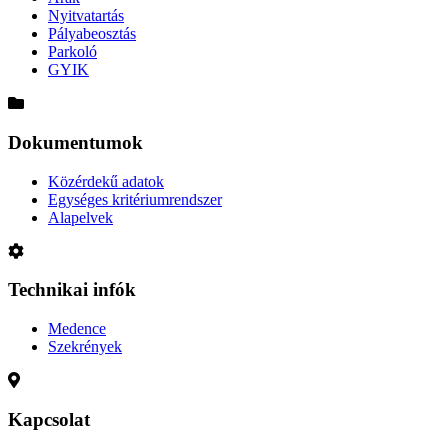
Nyitvatartás
Pályabeosztás
Parkoló
GYIK
Dokumentumok
Közérdekű adatok
Egységes kritériumrendszer
Alapelvek
Technikai infók
Medence
Szekrények
Kapcsolat