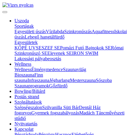
Uszoda
Sportágak
Egyesületi úszás
Vízilabda
Szinkronúszás
Aquafitness
Iskolai
úszás
Lebegő hangtálfürdő
Egyesületek
KÓPÉ UVSE
SZEF SE
Pomázi Futó Bajnokok SE
Római
Szinkronúszó SE
Elevenek SE
IRON SWIM
Lakossági pályabeosztás
Wellness
Wellness
Élménymedence
Szaunavilág
Bioszauna
Finn
szauna
Infraszauna
Jégbarlang
Mesterszauna
Sószoba
Szaunaprogramok
Gőzfürdő
Bowling/Biliárd
Postás strand
Szolgáltatások
Szépségszalon
Szilvanilla Süti Bár
Dentál Ház
fogorvos
Gyermek fogszabályozás
Madách Táncművészeti
stúdió
Nyitvatartás
Kapcsolat
Pénztár
Iroda
Pénzügy
Hasznos
Elérhetőség