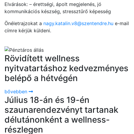
Elvárások: – érettségi, ápolt megjelenés, jó
kommunikációs készség, stressztűrő képesség
Önéletrajzokat a
nagy.katalin.v8@szentendre.hu
e-mail
címre kérjük küldeni.
Rövidített wellness
nyitvatartáshoz kedvezményes
belépő a hétvégén
bővebben
Július 18-án és 19-én
szaunarendezvényt tartanak
délutánonként a wellness-
részlegen