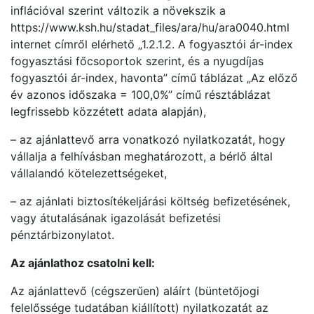
inflációval szerint változik a növekszik a
https://www.ksh.hu/stadat_files/ara/hu/ara0040.html
internet címről elérhető „1.2.1.2. A fogyasztói ár-index
fogyasztási főcsoportok szerint, és a nyugdíjas
fogyasztói ár-index, havonta” című táblázat „Az előző
év azonos időszaka = 100,0%” című résztáblázat
legfrissebb közzétett adata alapján),
– az ajánlattevő arra vonatkozó nyilatkozatát, hogy
vállalja a felhívásban meghatározott, a bérlő által
vállalandó kötelezettségeket,
– az ajánlati biztosítékeljárási költség befizetésének,
vagy átutalásának igazolását befizetési
pénztárbizonylatot.
Az ajánlathoz csatolni kell:
Az ajánlattevő (cégszerűen) aláírt (büntetőjogi
felelőssége tudatában kiállított) nyilatkozatát az