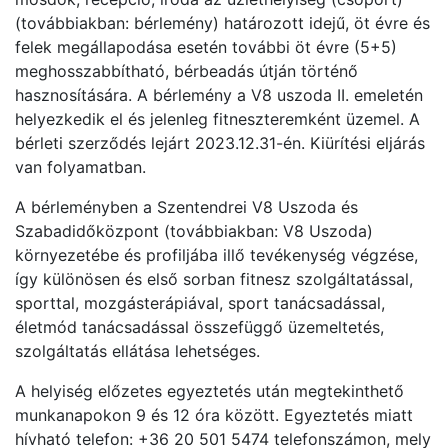
(továbbiakban: bérlemény) határozott idejű, öt évre és
felek megállapodása esetén további öt évre (5+5)
meghosszabbítható, bérbeadás útján történő
hasznosítására. A bérlemény a V8 uszoda II. emeletén
helyezkedik el és jelenleg fitneszteremként üzemel. A
bérleti szerződés lejárt 2023.12.31-én. Kiürítési eljárás
van folyamatban.
A bérleményben a Szentendrei V8 Uszoda és
Szabadidőközpont (továbbiakban: V8 Uszoda)
környezetébe és profiljába illő tevékenység végzése,
így különösen és első sorban fitnesz szolgáltatással,
sporttal, mozgásterápiával, sport tanácsadással,
életmód tanácsadással összefüggő üzemeltetés,
szolgáltatás ellátása lehetséges.
A helyiség előzetes egyeztetés után megtekinthető
munkanapokon 9 és 12 óra között. Egyeztetés miatt
hívható telefon: +36 20 501 5474 telefonszámon, mely