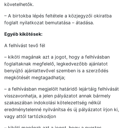
követelhetők.
– A birtokba lépés feltétele a közjegyzői okiratba
foglalt nyilatkozat bemutatása – átadása.
Egyéb kikötések:
A felhívást tevő fél
– kiköti magának azt a jogot, hogy a felhívásban
foglaltaknak megfelelő, legkedvezőbb ajánlatot
benyújtó ajánlattevővel szemben is a szerződés
megkötését megtagadhatja;
– a felhívásban megjelölt határidő lejártáig felhívását
visszavonhatja, a jelen pályázatot annak bármely
szakaszában indokolási kötelezettség nélkül
eredménytelenné nyilvánítsa és új pályázatot írjon ki,
vagy attól tartózkodjon
– kiköti magának azt a jogot, hogy a nyertes