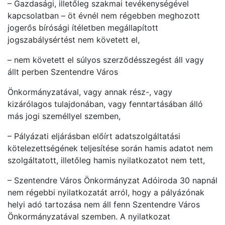
– Gazdasági, illetőleg szakmai tevékenységével
kapcsolatban – öt évnél nem régebben meghozott
jogerős bírósági ítéletben megállapított
jogszabálysértést nem követett el,
– nem követett el súlyos szerződésszegést áll vagy
állt perben Szentendre Város
Önkormányzatával, vagy annak rész-, vagy
kizárólagos tulajdonában, vagy fenntartásában álló
más jogi személlyel szemben,
– Pályázati eljárásban előírt adatszolgáltatási
kötelezettségének teljesítése során hamis adatot nem
szolgáltatott, illetőleg hamis nyilatkozatot nem tett,
– Szentendre Város Önkormányzat Adóiroda 30 napnál
nem régebbi nyilatkozatát arról, hogy a pályázónak
helyi adó tartozása nem áll fenn Szentendre Város
Önkormányzatával szemben. A nyilatkozat