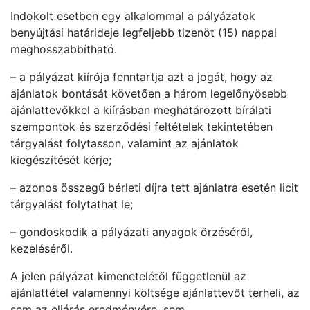
Indokolt esetben egy alkalommal a pályázatok
benyújtási határideje legfeljebb tizenöt (15) nappal
meghosszabbítható.
– a pályázat kiírója fenntartja azt a jogát, hogy az
ajánlatok bontását követően a három legelőnyösebb
ajánlattevőkkel a kiírásban meghatározott bírálati
szempontok és szerződési feltételek tekintetében
tárgyalást folytasson, valamint az ajánlatok
kiegészítését kérje;
– azonos összegű bérleti díjra tett ajánlatra esetén licit
tárgyalást folytathat le;
– gondoskodik a pályázati anyagok őrzéséről,
kezeléséről.
A jelen pályázat kimenetelétől függetlenül az
ajánlattétel valamennyi költsége ajánlattevőt terheli, az
sem az eljárás eredményére, sem