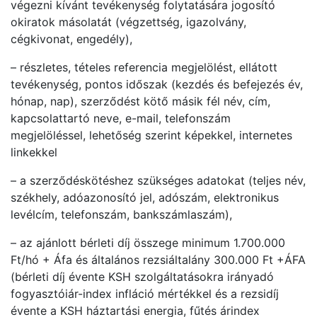
végezni kívánt tevékenység folytatására jogosító
okiratok másolatát (végzettség, igazolvány,
cégkivonat, engedély),
– részletes, tételes referencia megjelölést, ellátott
tevékenység, pontos időszak (kezdés és befejezés év,
hónap, nap), szerződést kötő másik fél név, cím,
kapcsolattartó neve, e-mail, telefonszám
megjelöléssel, lehetőség szerint képekkel, internetes
linkekkel
– a szerződéskötéshez szükséges adatokat (teljes név,
székhely, adóazonosító jel, adószám, elektronikus
levélcím, telefonszám, bankszámlaszám),
– az ajánlott bérleti díj összege minimum 1.700.000
Ft/hó + Áfa és általános rezsiáltalány 300.000 Ft +ÁFA
(bérleti díj évente KSH szolgáltatásokra irányadó
fogyasztóiár-index infláció mértékkel és a rezsidíj
évente a KSH háztartási energia, fűtés árindex