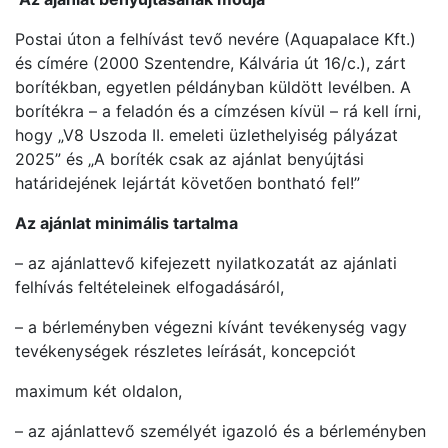
Postai úton a felhívást tevő nevére (Aquapalace Kft.)
és címére (2000 Szentendre, Kálvária út 16/c.), zárt
borítékban, egyetlen példányban küldött levélben. A
borítékra – a feladón és a címzésen kívül – rá kell írni,
hogy „V8 Uszoda II. emeleti üzlethelyiség pályázat
2025” és „A boríték csak az ajánlat benyújtási
határidejének lejártát követően bontható fel!”
Az ajánlat minimális tartalma
– az ajánlattevő kifejezett nyilatkozatát az ajánlati
felhívás feltételeinek elfogadásáról,
– a bérleményben végezni kívánt tevékenység vagy
tevékenységek részletes leírását, koncepciót
maximum két oldalon,
– az ajánlattevő személyét igazoló és a bérleményben