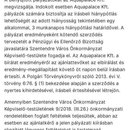
megvizsgálja. Indokolt esetben Aquapalace Kft.
pályázók számára biztosítja az írásbeli hiánypótlás
lehetőségét az adott hiányosság tekintetében egy
alkalommal, 3 munkanapos hiánypótlási határidővel. A
pályázat eredményeként kötendő szerződés
tervezetét a Pénzügyi és Ellenőrző Bizottság
javaslatára Szentendre Város Önkormányzat
Képviselő-testülete fogadja el. Az Aquapalace Kft. a
bírálat eredményéről az ajánlattevőket az elbírálást és
eredmény-megállapítást követő öt napon belül írásban
értesíti. A Polgári Törvénykönyvről szóló 2013. évi V.
törvény 6:76. § (1) bekezdése alapján a szerződés a
nyertes kihirdetésével, írásbeli értesítésével létrejön.
Amennyiben Szentendre Város Önkormányzat
Képviselő-testületének 9/2018. (III.26.) önkormányzati
rendeletében foglalt feltételek teljesültek, abban az
esetben az ajánlatkérő a jelen pályázati kiírásban
rögzített lényeges feltételeket is tartalmazó