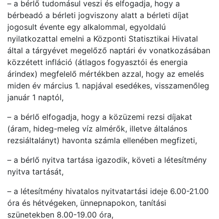
– a bérlő tudomásul veszi és elfogadja, hogy a
bérbeadó a bérleti jogviszony alatt a bérleti díjat
jogosult évente egy alkalommal, egyoldalú
nyilatkozattal emelni a Központi Statisztikai Hivatal
által a tárgyévet megelőző naptári év vonatkozásában
közzétett infláció (átlagos fogyasztói és energia
árindex) megfelelő mértékben azzal, hogy az emelés
miden év március 1. napjával esedékes, visszamenőleg
január 1 naptól,
– a bérlő elfogadja, hogy a közüzemi rezsi díjakat
(áram, hideg-meleg víz almérők, illetve általános
rezsiáltalányt) havonta számla ellenében megfizeti,
– a bérlő nyitva tartása igazodik, követi a létesítmény
nyitva tartását,
– a létesítmény hivatalos nyitvatartási ideje 6.00-21.00
óra és hétvégeken, ünnepnapokon, tanítási
szünetekben 8.00-19.00 óra,