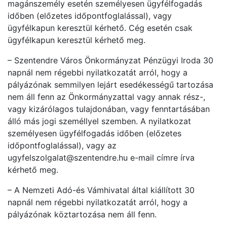
magánszemély esetén személyesen ügyfélfogadás
időben (előzetes időpontfoglalással), vagy
ügyfélkapun keresztül kérhető. Cég esetén csak
ügyfélkapun keresztül kérhető meg.
– Szentendre Város Önkormányzat Pénzügyi Iroda 30
napnál nem régebbi nyilatkozatát arról, hogy a
pályázónak semmilyen lejárt esedékességű tartozása
nem áll fenn az Önkormányzattal vagy annak rész-,
vagy kizárólagos tulajdonában, vagy fenntartásában
álló más jogi személlyel szemben. A nyilatkozat
személyesen ügyfélfogadás időben (előzetes
időpontfoglalással), vagy az
ugyfelszolgalat@szentendre.hu e-mail címre írva
kérhető meg.
– A Nemzeti Adó-és Vámhivatal által kiállított 30
napnál nem régebbi nyilatkozatát arról, hogy a
pályázónak köztartozása nem áll fenn.