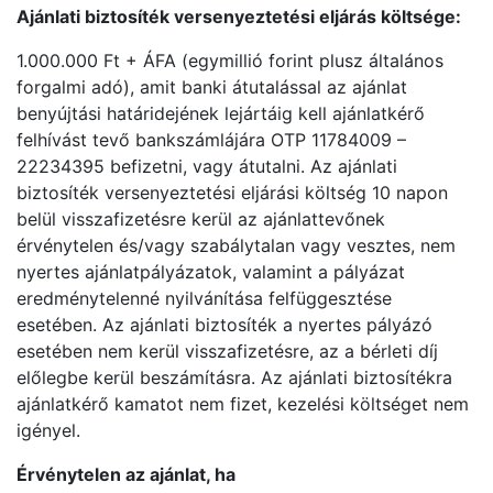
Ajánlati biztosíték versenyeztetési eljárás költsége:
1.000.000 Ft + ÁFA (egymillió forint plusz általános
forgalmi adó), amit banki átutalással az ajánlat
benyújtási határidejének lejártáig kell ajánlatkérő
felhívást tevő bankszámlájára OTP 11784009 –
22234395 befizetni, vagy átutalni. Az ajánlati
biztosíték versenyeztetési eljárási költség 10 napon
belül visszafizetésre kerül az ajánlattevőnek
érvénytelen és/vagy szabálytalan vagy vesztes, nem
nyertes ajánlatpályázatok, valamint a pályázat
eredménytelenné nyilvánítása felfüggesztése
esetében. Az ajánlati biztosíték a nyertes pályázó
esetében nem kerül visszafizetésre, az a bérleti díj
előlegbe kerül beszámításra. Az ajánlati biztosítékra
ajánlatkérő kamatot nem fizet, kezelési költséget nem
igényel.
Érvénytelen az ajánlat, ha