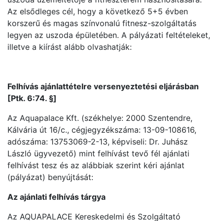
Az elsődleges cél, hogy a következő 5+5 évben
korszerű és magas színvonalú fitnesz-szolgáltatás
legyen az uszoda épületében. A pályázati feltételeket,
illetve a kiírást alább olvashatják:
Felhívás ajánlattételre versenyeztetési eljárásban
[Ptk. 6:74. §]
Az Aquapalace Kft. (székhelye: 2000 Szentendre,
Kálvária út 16/c., cégjegyzékszáma: 13-09-108616,
adószáma: 13753069-2-13, képviseli: Dr. Juhász
László ügyvezető) mint felhívást tevő fél ajánlati
felhívást tesz és az alábbiak szerint kéri ajánlat
(pályázat) benyújtását:
Az ajánlati felhívás tárgya
Az AQUAPALACE Kereskedelmi és Szolgáltató