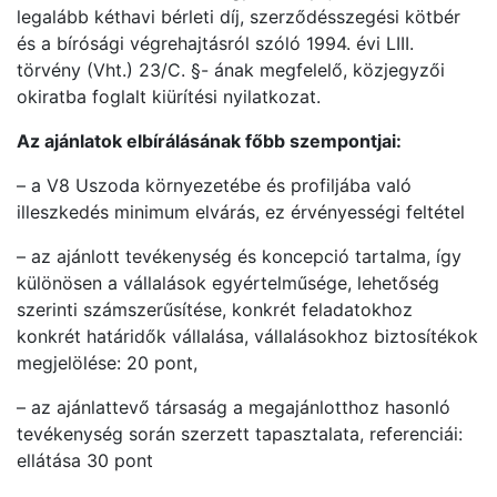
legalább kéthavi bérleti díj, szerződésszegési kötbér
és a bírósági végrehajtásról szóló 1994. évi LIII.
törvény (Vht.) 23/C. §- ának megfelelő, közjegyzői
okiratba foglalt kiürítési nyilatkozat.
Az ajánlatok elbírálásának főbb szempontjai:
– a V8 Uszoda környezetébe és profiljába való
illeszkedés minimum elvárás, ez érvényességi feltétel
– az ajánlott tevékenység és koncepció tartalma, így
különösen a vállalások egyértelműsége, lehetőség
szerinti számszerűsítése, konkrét feladatokhoz
konkrét határidők vállalása, vállalásokhoz biztosítékok
megjelölése: 20 pont,
– az ajánlattevő társaság a megajánlotthoz hasonló
tevékenység során szerzett tapasztalata, referenciái:
ellátása 30 pont