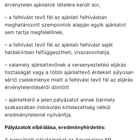
érvénytelen ajánlatok tételére került sor,
– a felhívást tevő fél az ajánlati felhívásban
meghatározott szempontok alapján egyik ajánlatot
sem tartja megfelelőnek,
– a felhívást tevő fél az ajánlati felhívást saját
hatáskörben felfüggesztheti, visszavonhatja,
– valamely ajánlattevőnek a versenyeztetési eljárás
tisztaságát vagy a többi ajánlattevő érdekeit súlyosan
sértő cselekménye miatt a felhívást tevő fél az eljárás
érvénytelenítéséről döntött
– ajánlatkérő a jelen pályázatot annak bármely
szakaszában indokolási kötelezettség nélkül
eredménytelenné nyilvánítja.
Pályázatok elbírálása, eredményhirdetés:
A benyújtott pályázatokat az Aquapalace Kft.