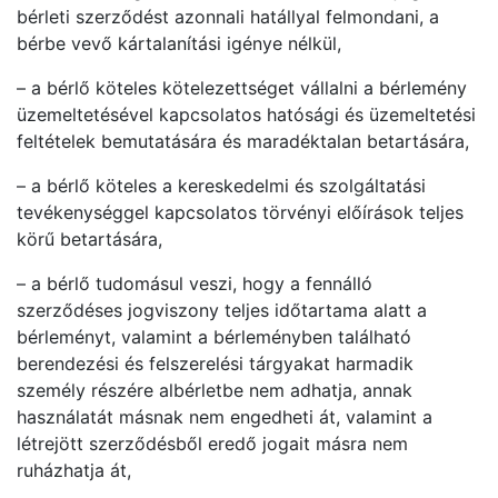
bérleti szerződést azonnali hatállyal felmondani, a
bérbe vevő kártalanítási igénye nélkül,
– a bérlő köteles kötelezettséget vállalni a bérlemény
üzemeltetésével kapcsolatos hatósági és üzemeltetési
feltételek bemutatására és maradéktalan betartására,
– a bérlő köteles a kereskedelmi és szolgáltatási
tevékenységgel kapcsolatos törvényi előírások teljes
körű betartására,
– a bérlő tudomásul veszi, hogy a fennálló
szerződéses jogviszony teljes időtartama alatt a
bérleményt, valamint a bérleményben található
berendezési és felszerelési tárgyakat harmadik
személy részére albérletbe nem adhatja, annak
használatát másnak nem engedheti át, valamint a
létrejött szerződésből eredő jogait másra nem
ruházhatja át,