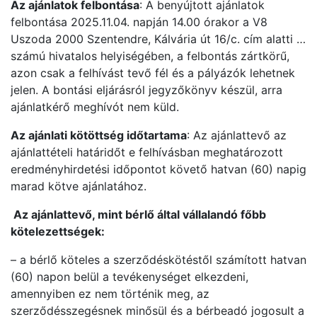
Az ajánlatok felbontása
: A benyújtott ajánlatok
felbontása 2025.11.04. napján 14.00 órakor a V8
Uszoda 2000 Szentendre, Kálvária út 16/c. cím alatti …
számú hivatalos helyiségében, a felbontás zártkörű,
azon csak a felhívást tevő fél és a pályázók lehetnek
jelen. A bontási eljárásról jegyzőkönyv készül, arra
ajánlatkérő meghívót nem küld.
Az ajánlati kötöttség időtartama
: Az ajánlattevő az
ajánlattételi határidőt e felhívásban meghatározott
eredményhirdetési időpontot követő hatvan (60) napig
marad kötve ajánlatához.
Az ajánlattevő, mint bérlő által vállalandó főbb
kötelezettségek:
– a bérlő köteles a szerződéskötéstől számított hatvan
(60) napon belül a tevékenységet elkezdeni,
amennyiben ez nem történik meg, az
szerződésszegésnek minősül és a bérbeadó jogosult a