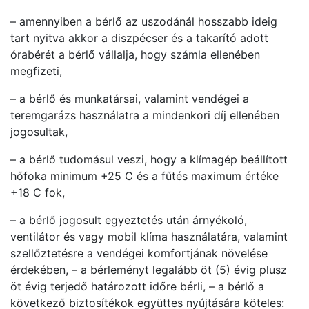
– amennyiben a bérlő az uszodánál hosszabb ideig
tart nyitva akkor a diszpécser és a takarító adott
órabérét a bérlő vállalja, hogy számla ellenében
megfizeti,
– a bérlő és munkatársai, valamint vendégei a
teremgarázs használatra a mindenkori díj ellenében
jogosultak,
– a bérlő tudomásul veszi, hogy a klímagép beállított
hőfoka minimum +25 C és a fűtés maximum értéke
+18 C fok,
– a bérlő jogosult egyeztetés után árnyékoló,
ventilátor és vagy mobil klíma használatára, valamint
szellőztetésre a vendégei komfortjának növelése
érdekében, – a bérleményt legalább öt (5) évig plusz
öt évig terjedő határozott időre bérli, – a bérlő a
következő biztosítékok együttes nyújtására köteles: