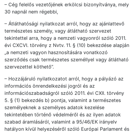
– Cég felelős vezetőjének erkölcsi bizonyítványa, mely
30 napnál nem régebbi,
– Átláthatósági nyilatkozat arról, hogy az ajánlattevő
természetes személy, vagy átlátható szervezet
tekintettel arra, hogy a nemzeti vagyonról szóló 2011.
évi CXCVI. törvény z Nvtv. 11. § (10) bekezdése alapján
„a nemzeti vagyon hasznosítására vonatkozó
szerződés csak természetes személlyel vagy átlátható
szervezettel köthető”.
– Hozzájáruló nyilatkozatot arról, hogy a pályázó az
információs önrendelkezési jogról és az
információszabadságról szóló 2011. évi CXII. törvény
5. § (1) bekezdés b) pontja, valamint a természetes
személyeknek a személyes adatok kezelése
tekintetében történő védelméről és az ilyen adatok
szabad áramlásáról, valamint a 95/46/EK irányelv
hatályon kívül helyezéséről szóló Európai Parlament és