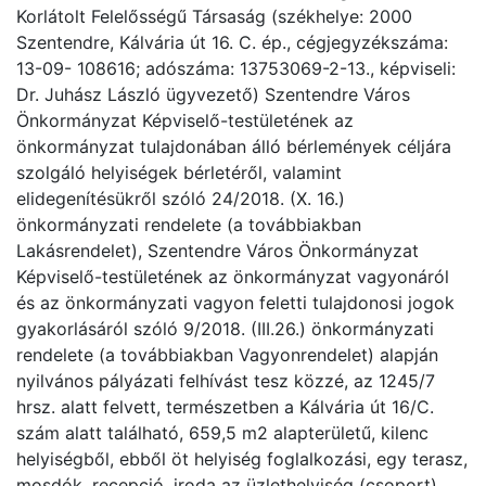
Korlátolt Felelősségű Társaság (székhelye: 2000
Szentendre, Kálvária út 16. C. ép., cégjegyzékszáma:
13-09- 108616; adószáma: 13753069-2-13., képviseli:
Dr. Juhász László ügyvezető) Szentendre Város
Önkormányzat Képviselő-testületének az
önkormányzat tulajdonában álló bérlemények céljára
szolgáló helyiségek bérletéről, valamint
elidegenítésükről szóló 24/2018. (X. 16.)
önkormányzati rendelete (a továbbiakban
Lakásrendelet), Szentendre Város Önkormányzat
Képviselő-testületének az önkormányzat vagyonáról
és az önkormányzati vagyon feletti tulajdonosi jogok
gyakorlásáról szóló 9/2018. (III.26.) önkormányzati
rendelete (a továbbiakban Vagyonrendelet) alapján
nyilvános pályázati felhívást tesz közzé, az 1245/7
hrsz. alatt felvett, természetben a Kálvária út 16/C.
szám alatt található, 659,5 m2 alapterületű, kilenc
helyiségből, ebből öt helyiség foglalkozási, egy terasz,
mosdók, recepció, iroda az üzlethelyiség (csoport)