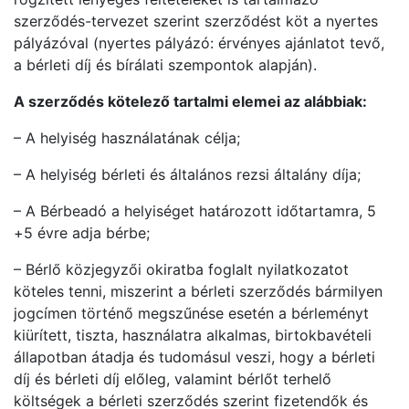
szerződés-tervezet szerint szerződést köt a nyertes
pályázóval (nyertes pályázó: érvényes ajánlatot tevő,
a bérleti díj és bírálati szempontok alapján).
A szerződés kötelező tartalmi elemei az alábbiak:
– A helyiség használatának célja;
– A helyiség bérleti és általános rezsi általány díja;
– A Bérbeadó a helyiséget határozott időtartamra, 5
+5 évre adja bérbe;
– Bérlő közjegyzői okiratba foglalt nyilatkozatot
köteles tenni, miszerint a bérleti szerződés bármilyen
jogcímen történő megszűnése esetén a bérleményt
kiürített, tiszta, használatra alkalmas, birtokbavételi
állapotban átadja és tudomásul veszi, hogy a bérleti
díj és bérleti díj előleg, valamint bérlőt terhelő
költségek a bérleti szerződés szerint fizetendők és