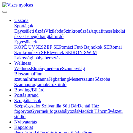
Uszoda
Sportágak
Egyesületi úszás
Vízilabda
Szinkronúszás
Aquafitness
Iskolai
úszás
Lebegő hangtálfürdő
Egyesületek
KÓPÉ UVSE
SZEF SE
Pomázi Futó Bajnokok SE
Római
Szinkronúszó SE
Elevenek SE
IRON SWIM
Lakossági pályabeosztás
Wellness
Wellness
Élménymedence
Szaunavilág
Bioszauna
Finn
szauna
Infraszauna
Jégbarlang
Mesterszauna
Sószoba
Szaunaprogramok
Gőzfürdő
Bowling/Biliárd
Postás strand
Szolgáltatások
Szépségszalon
Szilvanilla Süti Bár
Dentál Ház
fogorvos
Gyermek fogszabályozás
Madách Táncművészeti
stúdió
Nyitvatartás
Kapcsolat
Pénztár
Iroda
Pénzügy
Hasznos
Elérhetőség