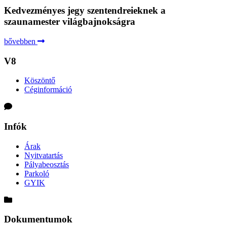
Kedvezményes jegy szentendreieknek a
szaunamester világbajnokságra
bővebben
V8
Köszöntő
Céginformáció
Infók
Árak
Nyitvatartás
Pályabeosztás
Parkoló
GYIK
Dokumentumok