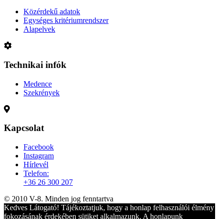
Közérdekű adatok
Egységes kritériumrendszer
Alapelvek
Technikai infók
Medence
Szekrények
Kapcsolat
Facebook
Instagram
Hírlevél
Telefon:
+36 26 300 207
© 2010 V-8. Minden jog fenntartva
Kedves Látogató! Tájékoztatjuk, hogy a honlap felhasználói élmény
fokozásának érdekében sütiket alkalmazunk. A honlapunk