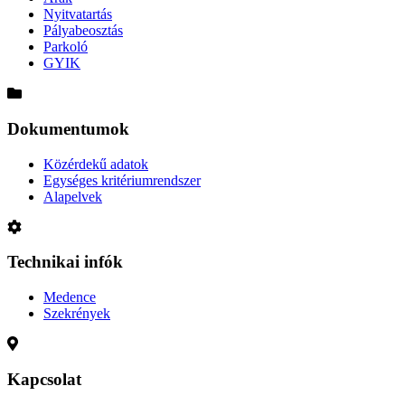
Nyitvatartás
Pályabeosztás
Parkoló
GYIK
Dokumentumok
Közérdekű adatok
Egységes kritériumrendszer
Alapelvek
Technikai infók
Medence
Szekrények
Kapcsolat