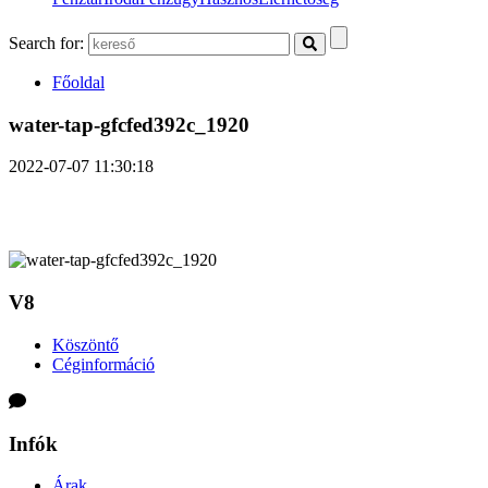
Search for:
Főoldal
water-tap-gfcfed392c_1920
2022-07-07 11:30:18
V8
Köszöntő
Céginformáció
Infók
Árak