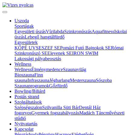
Uszoda
Sportágak
Egyesületi úszás
Vízilabda
Szinkronúszás
Aquafitness
Iskolai
úszás
Lebegő hangtálfürdő
Egyesületek
KÓPÉ UVSE
SZEF SE
Pomázi Futó Bajnokok SE
Római
Szinkronúszó SE
Elevenek SE
IRON SWIM
Lakossági pályabeosztás
Wellness
Wellness
Élménymedence
Szaunavilág
Bioszauna
Finn
szauna
Infraszauna
Jégbarlang
Mesterszauna
Sószoba
Szaunaprogramok
Gőzfürdő
Bowling/Biliárd
Postás strand
Szolgáltatások
Szépségszalon
Szilvanilla Süti Bár
Dentál Ház
fogorvos
Gyermek fogszabályozás
Madách Táncművészeti
stúdió
Nyitvatartás
Kapcsolat
Pénztár
Iroda
Pénzügy
Hasznos
Elérhetőség