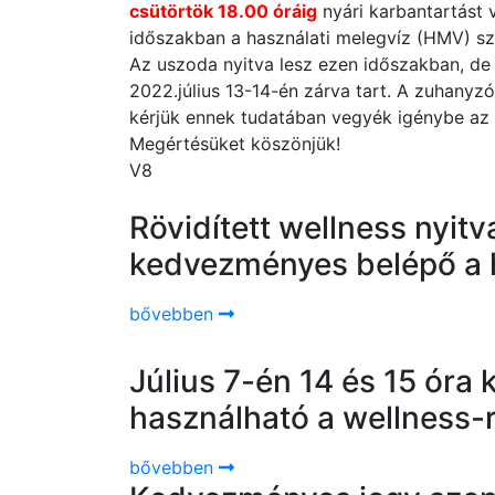
csütörtök 18.00 óráig
nyári karbantartást 
időszakban a használati melegvíz (HMV) szo
Az uszoda nyitva lesz ezen időszakban, de 
2022.július 13-14-én zárva tart. A zuhanyz
kérjük ennek tudatában vegyék igénybe az 
Megértésüket köszönjük!
V8
Rövidített wellness nyit
kedvezményes belépő a 
bővebben
Július 7-én 14 és 15 óra
használható a wellness-
bővebben