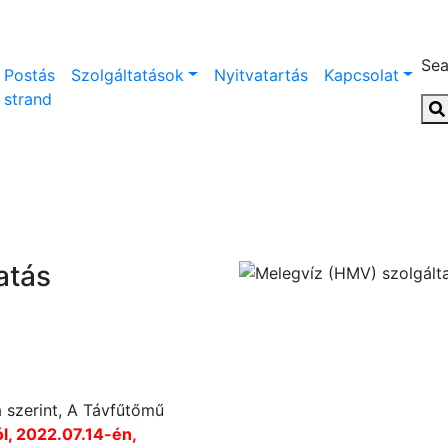
Sea
Postás
Szolgáltatások
Nyitvatartás
Kapcsolat
strand
atás
a szerint, A Távfűtőmű
l, 2022.07.14-én,