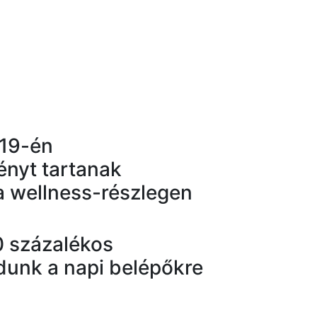
 19-én
nyt tartanak
a wellness-részlegen
50 százalékos
unk a napi belépőkre