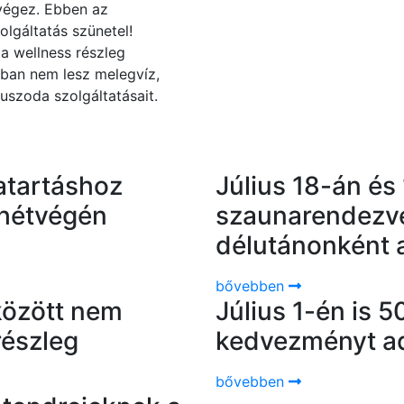
végez. Ebben az
lgáltatás szünetel!
a wellness részleg
óban nem lesz melegvíz,
uszoda szolgáltatásait.
vatartáshoz
Július 18-án és
hétvégén
szaunarendezvé
délutánonként 
bővebben
 között nem
Július 1-én is 
részleg
kedvezményt ad
bővebben