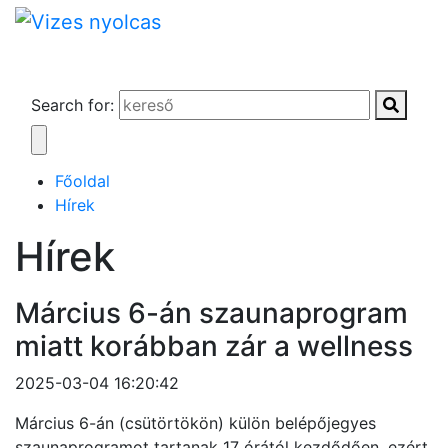
Search for:
Főoldal
Hírek
Hírek
Március 6-án szaunaprogram
miatt korábban zár a wellness
2025-03-04 16:20:42
Március 6-án (csütörtökön) külön belépőjegyes
szaunaprogramot tartanak 17 órától kezdődően, ezért