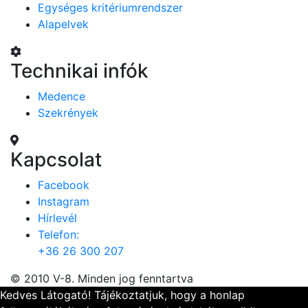
Egységes kritériumrendszer
Alapelvek
Technikai infók
Medence
Szekrények
Kapcsolat
Facebook
Instagram
Hírlevél
Telefon:
+36 26 300 207
© 2010 V-8. Minden jog fenntartva
Kedves Látogató! Tájékoztatjuk, hogy a honlap