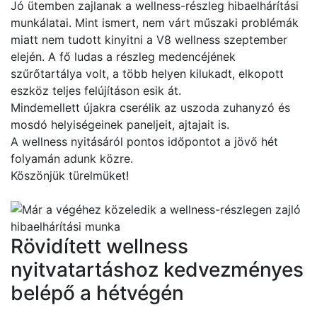
Jó ütemben zajlanak a wellness-részleg hibaelhárítási
munkálatai. Mint ismert, nem várt műszaki problémák
miatt nem tudott kinyitni a V8 wellness szeptember
elején. A fő ludas a részleg medencéjének
szűrőtartálya volt, a több helyen kilukadt, elkopott
eszköz teljes felújításon esik át.
Mindemellett újakra cserélik az uszoda zuhanyzó és
mosdó helyiségeinek paneljeit, ajtajait is.
A wellness nyitásáról pontos időpontot a jövő hét
folyamán adunk közre.
Köszönjük türelmüket!
Rövidített wellness
nyitvatartáshoz kedvezményes
belépő a hétvégén