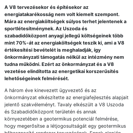
A V8 tervezésekor és építésekor az
energiatakarékosság nem volt kiemelt szempont.
Mára az energiaköltségek súlyos terhet jelentenek a
sportlétesítménynek. Az Uszoda és
szabadidőközpont anyagi jellegű költségeinek több
mint 70%-át az energiaköltségek teszik ki, ami a V8
értékesítési bevételét is meghaladják, így
önkormányzati támogatás nélkül az intézmény nem
tudna működni. Ezért az önkormányzat és a V8
vezetése elindította az energetikai korszerűsítés
lehetőségeinek felmérését.
A három éve kinevezett ügyvezető és az
önkormányzat elkészítette az energiafejlesztés alapjait
jelentő szakvéleményt. Tavaly elkészült a V8 Uszoda
és Szabadidőközpont területén és annak
környezetében a geotermikus potenciál felmérése,
hogy megerősítse a létjogosultságát egy geotermikus
hőhasznosító rendszer tervezésének. Ennek alapján