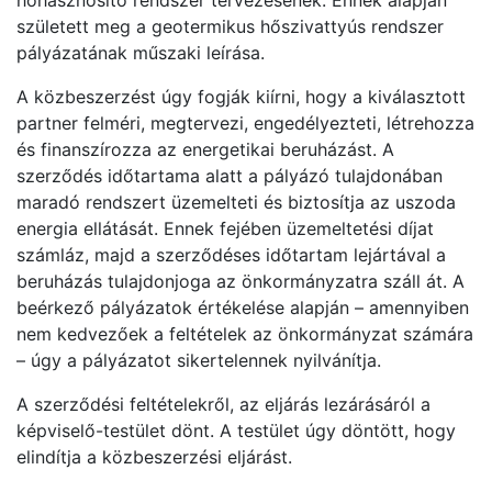
született meg a geotermikus hőszivattyús rendszer
pályázatának műszaki leírása.
A közbeszerzést úgy fogják kiírni, hogy a kiválasztott
partner felméri, megtervezi, engedélyezteti, létrehozza
és finanszírozza az energetikai beruházást. A
szerződés időtartama alatt a pályázó tulajdonában
maradó rendszert üzemelteti és biztosítja az uszoda
energia ellátását. Ennek fejében üzemeltetési díjat
számláz, majd a szerződéses időtartam lejártával a
beruházás tulajdonjoga az önkormányzatra száll át. A
beérkező pályázatok értékelése alapján – amennyiben
nem kedvezőek a feltételek az önkormányzat számára
– úgy a pályázatot sikertelennek nyilvánítja.
A szerződési feltételekről, az eljárás lezárásáról a
képviselő-testület dönt. A testület úgy döntött, hogy
elindítja a közbeszerzési eljárást.