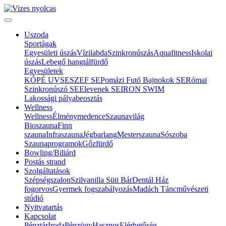
Uszoda
Sportágak
Egyesületi úszás
Vízilabda
Szinkronúszás
Aquafitness
Iskolai
úszás
Lebegő hangtálfürdő
Egyesületek
KÓPÉ UVSE
SZEF SE
Pomázi Futó Bajnokok SE
Római
Szinkronúszó SE
Elevenek SE
IRON SWIM
Lakossági pályabeosztás
Wellness
Wellness
Élménymedence
Szaunavilág
Bioszauna
Finn
szauna
Infraszauna
Jégbarlang
Mesterszauna
Sószoba
Szaunaprogramok
Gőzfürdő
Bowling/Biliárd
Postás strand
Szolgáltatások
Szépségszalon
Szilvanilla Süti Bár
Dentál Ház
fogorvos
Gyermek fogszabályozás
Madách Táncművészeti
stúdió
Nyitvatartás
Kapcsolat
Pénztár
Iroda
Pénzügy
Hasznos
Elérhetőség