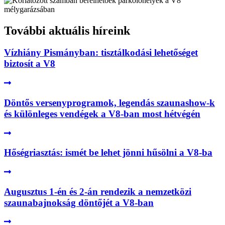
További aktuális híreink
Vízhiány Pismányban: tisztálkodási lehetőséget
biztosít a V8
Döntős versenyprogramok, legendás szaunashow-k
és különleges vendégek a V8-ban most hétvégén
Hőségriasztás: ismét be lehet jönni hűsölni a V8-ba
Augusztus 1-én és 2-án rendezik a nemzetközi
szaunabajnokság döntőjét a V8-ban