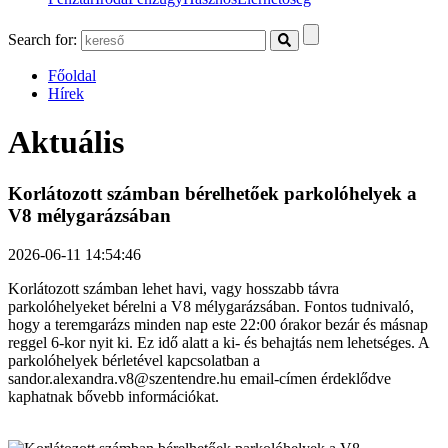
Search for:
Főoldal
Hírek
Aktuális
Korlátozott számban bérelhetőek parkolóhelyek a
V8 mélygarázsában
2026-06-11 14:54:46
Korlátozott számban lehet havi, vagy hosszabb távra
parkolóhelyeket bérelni a V8 mélygarázsában. Fontos tudnivaló,
hogy a teremgarázs minden nap este 22:00 órakor bezár és másnap
reggel 6-kor nyit ki. Ez idő alatt a ki- és behajtás nem lehetséges. A
parkolóhelyek bérletével kapcsolatban a
sandor.alexandra.v8@szentendre.hu email-címen érdeklődve
kaphatnak bővebb információkat.