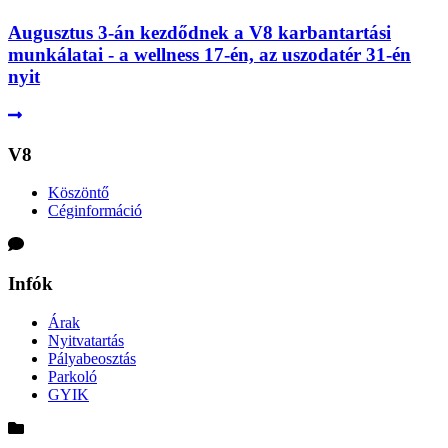
Augusztus 3-án kezdődnek a V8 karbantartási
munkálatai - a wellness 17-én, az uszodatér 31-én
nyit
V8
Köszöntő
Céginformáció
Infók
Árak
Nyitvatartás
Pályabeosztás
Parkoló
GYIK