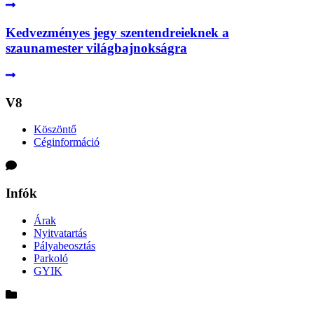
Kedvezményes jegy szentendreieknek a
szaunamester világbajnokságra
V8
Köszöntő
Céginformáció
Infók
Árak
Nyitvatartás
Pályabeosztás
Parkoló
GYIK