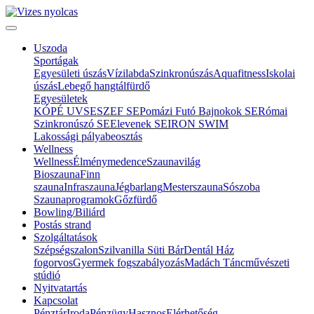
Uszoda
Sportágak
Egyesületi úszás
Vízilabda
Szinkronúszás
Aquafitness
Iskolai
úszás
Lebegő hangtálfürdő
Egyesületek
KÓPÉ UVSE
SZEF SE
Pomázi Futó Bajnokok SE
Római
Szinkronúszó SE
Elevenek SE
IRON SWIM
Lakossági pályabeosztás
Wellness
Wellness
Élménymedence
Szaunavilág
Bioszauna
Finn
szauna
Infraszauna
Jégbarlang
Mesterszauna
Sószoba
Szaunaprogramok
Gőzfürdő
Bowling/Biliárd
Postás strand
Szolgáltatások
Szépségszalon
Szilvanilla Süti Bár
Dentál Ház
fogorvos
Gyermek fogszabályozás
Madách Táncművészeti
stúdió
Nyitvatartás
Kapcsolat
Pénztár
Iroda
Pénzügy
Hasznos
Elérhetőség