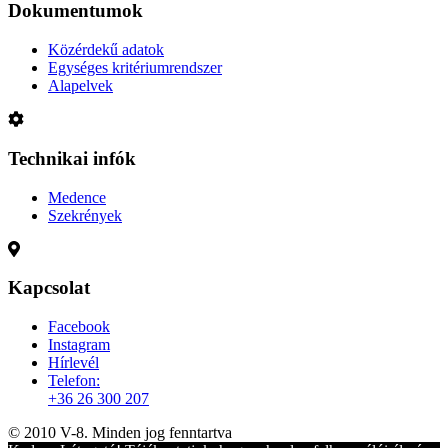
Dokumentumok
Közérdekű adatok
Egységes kritériumrendszer
Alapelvek
Technikai infók
Medence
Szekrények
Kapcsolat
Facebook
Instagram
Hírlevél
Telefon:
+36 26 300 207
© 2010 V-8. Minden jog fenntartva