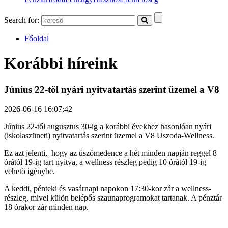
Search for:
Főoldal
Korábbi híreink
Június 22-től nyári nyitvatartás szerint üzemel a V8
2026-06-16 16:07:42
Június 22-től augusztus 30-ig a korábbi évekhez hasonlóan nyári
(iskolaszüneti) nyitvatartás szerint üzemel a V8 Uszoda-Wellness.
Ez azt jelenti, hogy az úszómedence a hét minden napján reggel 8
órától 19-ig tart nyitva, a wellness részleg pedig 10 órától 19-ig
vehető igénybe.
A keddi, pénteki és vasárnapi napokon 17:30-kor zár a wellness-
részleg, mivel külön belépős szaunaprogramokat tartanak. A pénztár
18 órakor zár minden nap.