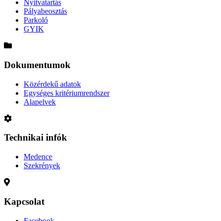
Nyitvatartás
Pályabeosztás
Parkoló
GYIK
Dokumentumok
Közérdekű adatok
Egységes kritériumrendszer
Alapelvek
Technikai infók
Medence
Szekrények
Kapcsolat
Facebook