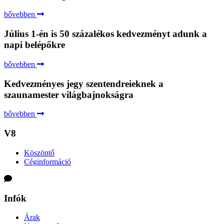
bővebben
Július 1-én is 50 százalékos kedvezményt adunk a
napi belépőkre
bővebben
Kedvezményes jegy szentendreieknek a
szaunamester világbajnokságra
bővebben
V8
Köszöntő
Céginformáció
Infók
Árak