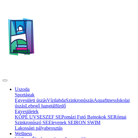
Uszoda
Sportágak
Egyesületi úszás
Vízilabda
Szinkronúszás
Aquafitness
Iskolai
úszás
Lebegő hangtálfürdő
Egyesületek
KÓPÉ UVSE
SZEF SE
Pomázi Futó Bajnokok SE
Római
Szinkronúszó SE
Elevenek SE
IRON SWIM
Lakossági pályabeosztás
Wellness