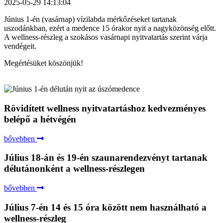
2025-05-29 14:13:04
Június 1-én (vasárnap) vízilabda mérkőzéseket tartanak
uszodánkban, ezért a medence 15 órakor nyit a nagyközönség előtt.
A wellness-részleg a szokásos vasárnapi nyitvatartás szerint várja
vendégeit.
Megértésüket köszönjük!
Rövidített wellness nyitvatartáshoz kedvezményes
belépő a hétvégén
bővebben
Július 18-án és 19-én szaunarendezvényt tartanak
délutánonként a wellness-részlegen
bővebben
Július 7-én 14 és 15 óra között nem használható a
wellness-részleg