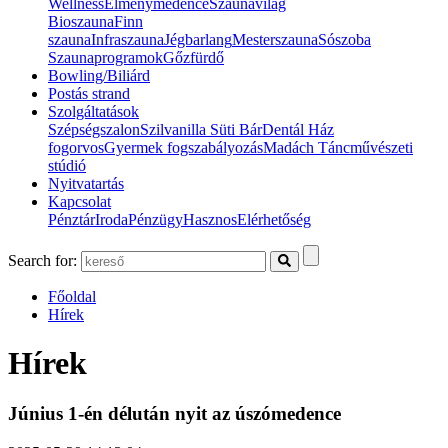
Wellness
Élménymedence
Szaunavilág
Bioszauna
Finn
szauna
Infraszauna
Jégbarlang
Mesterszauna
Sószoba
Szaunaprogramok
Gőzfürdő
Bowling/Biliárd
Postás strand
Szolgáltatások
Szépségszalon
Szilvanilla Süti Bár
Dentál Ház
fogorvos
Gyermek fogszabályozás
Madách Táncművészeti
stúdió
Nyitvatartás
Kapcsolat
Pénztár
Iroda
Pénzügy
Hasznos
Elérhetőség
Search for:
Főoldal
Hírek
Hírek
Június 1-én délután nyit az úszómedence