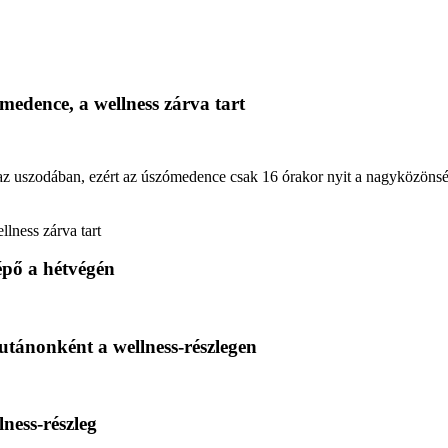
ómedence, a wellness zárva tart
az uszodában, ezért az úszómedence csak 16 órakor nyit a nagyközönség 
épő a hétvégén
utánonként a wellness-részlegen
ness-részleg