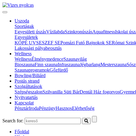
Uszoda
Sportágak
Egyesületi úszás
Vízilabda
Szinkronúszás
Aquafitness
Iskolai úsz
Egyesületek
KÓPÉ UVSE
SZEF SE
Pomázi Futó Bajnokok SE
Római Szin
Lakossági pályabeosztás
Wellness
Wellness
Élménymedence
Szaunavilág
Bioszauna
Finn szauna
Infraszauna
Jégbarlang
Mesterszauna
Sósz
Szaunaprogramok
Gőzfürdő
Bowling/Biliárd
Postás strand
Szolgáltatások
Szépségszalon
Szilvanilla Süti Bár
Dentál Ház fogorvos
Gyermek
Nyitvatartás
Kapcsolat
Pénztár
Iroda
Pénzügy
Hasznos
Elérhetőség
Search for:
Főoldal