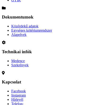
GYIK
Dokumentumok
Közérdekű adatok
Egységes kritériumrendszer
Alapelvek
Technikai infók
Medence
Szekrények
Kapcsolat
Facebook
Instagram
Hírlevél
Telefon: