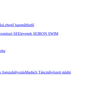
ás
Lebegő hangtálfürdő
kronúszó SE
Elevenek SE
IRON SWIM
oba
 fogszabályozás
Madách Táncművészeti stúdió