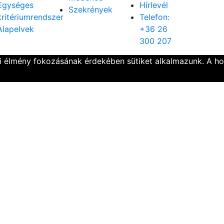
Egységes
Hírlevél
Szekrények
kritériumrendszer
Telefon:
Alapelvek
+36 26
300 207
ói élmény fokozásának érdekében sütiket alkalmazunk. A h