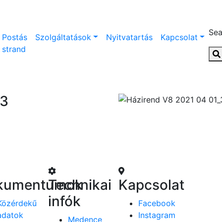
Sea
Postás
Szolgáltatások
Nyitvatartás
Kapcsolat
strand
_3
kumentumok
Technikai
Kapcsolat
infók
Közérdekű
Facebook
adatok
Instagram
Medence