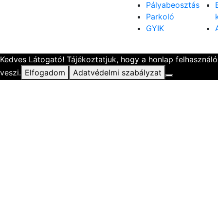
Pályabeosztás
Parkoló
GYIK
Kedves Látogató! Tájékoztatjuk, hogy a honlap felhasznál
veszi.
Elfogadom
Adatvédelmi szabályzat