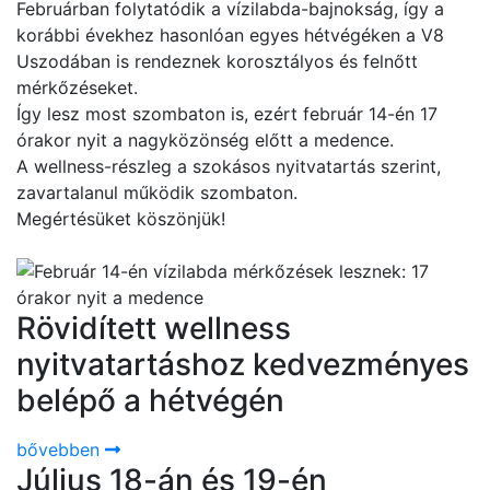
Februárban folytatódik a vízilabda-bajnokság, így a
korábbi évekhez hasonlóan egyes hétvégéken a V8
Uszodában is rendeznek korosztályos és felnőtt
mérkőzéseket.
Í
gy lesz most szombaton is, ezért február 14-én 17
órakor nyit a nagyközönség előtt a medence.
A wellness-részleg a szokásos nyitvatartás szerint,
zavartalanul működik szombaton.
Megértésüket köszönjük!
Rövidített wellness
nyitvatartáshoz kedvezményes
belépő a hétvégén
bővebben
Július 18-án és 19-én