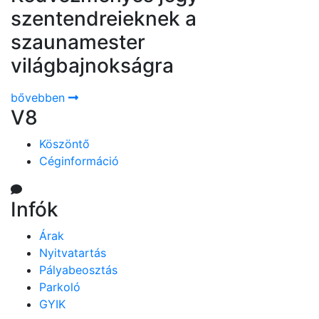
szentendreieknek a
szaunamester
világbajnokságra
bővebben
V8
Köszöntő
Céginformáció
Infók
Árak
Nyitvatartás
Pályabeosztás
Parkoló
GYIK