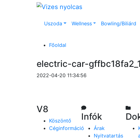
Uszoda
Wellness
Bowling/Biliárd
Főoldal
electric-car-gffbc18fa2
2022-04-20 11:34:56
V8
Infók
Do
Köszöntő
Céginformáció
Árak
Nyitvatartás