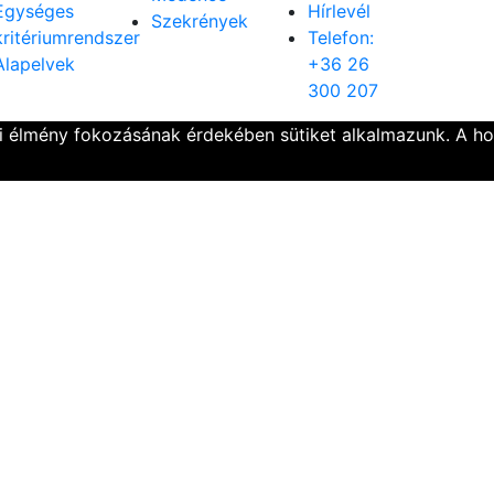
Egységes
Hírlevél
Szekrények
kritériumrendszer
Telefon:
Alapelvek
+36 26
300 207
ói élmény fokozásának érdekében sütiket alkalmazunk. A h