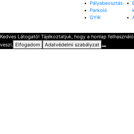
Pályabeosztás
Parkoló
GYIK
Kedves Látogató! Tájékoztatjuk, hogy a honlap felhasznál
veszi.
Elfogadom
Adatvédelmi szabályzat