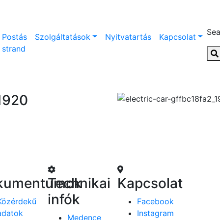
Sea
Postás
Szolgáltatások
Nyitvatartás
Kapcsolat
strand
_1920
kumentumok
Technikai
Kapcsolat
infók
Közérdekű
Facebook
adatok
Instagram
Medence