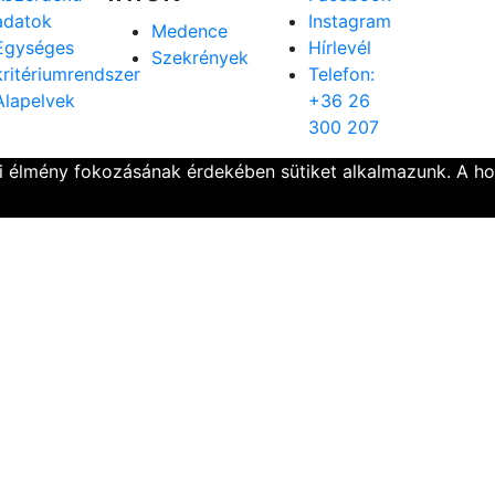
adatok
Instagram
Medence
Egységes
Hírlevél
Szekrények
kritériumrendszer
Telefon:
Alapelvek
+36 26
300 207
ói élmény fokozásának érdekében sütiket alkalmazunk. A h