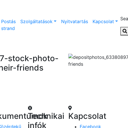
Sea
Postás
Szolgáltatások
Nyitvatartás
Kapcsolat
strand
7-stock-photo-
eir-friends
kumentumok
Technikai
Kapcsolat
infók
Közérdekű
Facebook