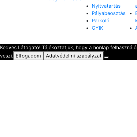
Nyitvatartás
Pályabeosztás
Parkoló
GYIK
Kedves Látogató! Tájékoztatjuk, hogy a honlap felhasznál
veszi.
Elfogadom
Adatvédelmi szabályzat