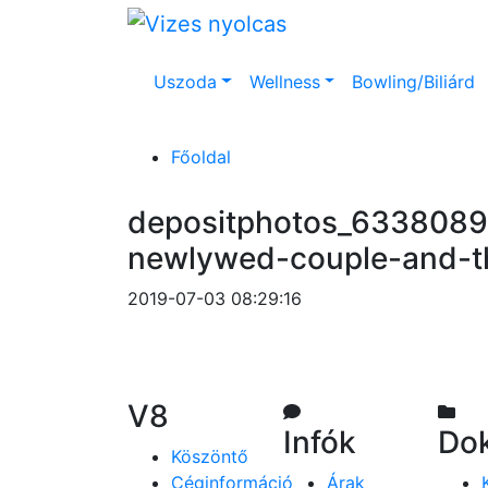
Uszoda
Wellness
Bowling/Biliárd
Főoldal
depositphotos_6338089
newlywed-couple-and-th
2019-07-03 08:29:16
V8
Infók
Do
Köszöntő
Céginformáció
Árak