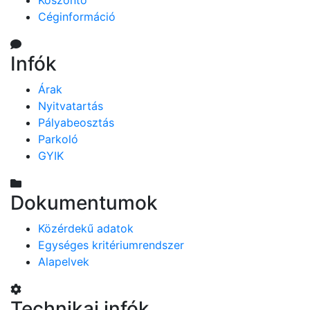
Köszöntő
Céginformáció
Infók
Árak
Nyitvatartás
Pályabeosztás
Parkoló
GYIK
Dokumentumok
Közérdekű adatok
Egységes kritériumrendszer
Alapelvek
Technikai infók