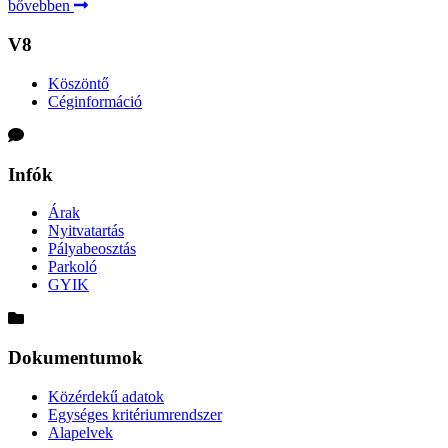
bővebben
V8
Köszöntő
Céginformáció
Infók
Árak
Nyitvatartás
Pályabeosztás
Parkoló
GYIK
Dokumentumok
Közérdekű adatok
Egységes kritériumrendszer
Alapelvek