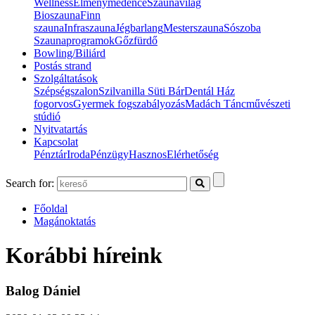
Wellness
Élménymedence
Szaunavilág
Bioszauna
Finn
szauna
Infraszauna
Jégbarlang
Mesterszauna
Sószoba
Szaunaprogramok
Gőzfürdő
Bowling/Biliárd
Postás strand
Szolgáltatások
Szépségszalon
Szilvanilla Süti Bár
Dentál Ház
fogorvos
Gyermek fogszabályozás
Madách Táncművészeti
stúdió
Nyitvatartás
Kapcsolat
Pénztár
Iroda
Pénzügy
Hasznos
Elérhetőség
Search for:
Főoldal
Magánoktatás
Korábbi híreink
Balog Dániel