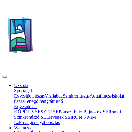
Uszoda
Sportágak
Egyesületi úszás
Vízilabda
Szinkronúszás
Aquafitness
Iskolai
úszás
Lebegő hangtálfürdő
Egyesületek
KÓPÉ UVSE
SZEF SE
Pomázi Futó Bajnokok SE
Római
Szinkronúszó SE
Elevenek SE
IRON SWIM
Lakossági pályabeosztás
Wellness