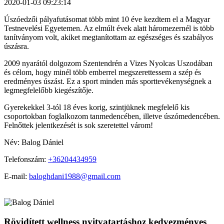
2020-01-03 09:23:14
Úszóedzői pályafutásomat több mint 10 éve kezdtem el a Magyar
Testnevelési Egyetemen. Az elmúlt évek alatt háromezernél is több
tanítványom volt, akiket megtanítottam az egészséges és szabályos
úszásra.
2009 nyarától dolgozom Szentendrén a Vizes Nyolcas Uszodában
és célom, hogy minél több emberrel megszerettessem a szép és
eredményes úszást. Ez a sport minden más sporttevékenységnek a
legmegfelelőbb kiegészítője.
Gyerekekkel 3-tól 18 éves korig, szintjüknek megfelelő kis
csoportokban foglalkozom tanmedencében, illetve úszómedencében.
Felnőttek jelentkezését is sok szeretettel várom!
Név: Balog Dániel
Telefonszám:
+36204434959
E-mail:
baloghdani1988@gmail.com
Rövidített wellness nyitvatartáshoz kedvezményes