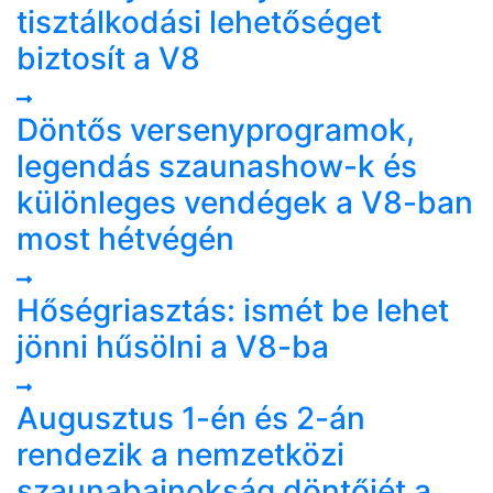
tisztálkodási lehetőséget
biztosít a V8
Döntős versenyprogramok,
legendás szaunashow-k és
különleges vendégek a V8-ban
most hétvégén
Hőségriasztás: ismét be lehet
jönni hűsölni a V8-ba
Augusztus 1-én és 2-án
rendezik a nemzetközi
szaunabajnokság döntőjét a