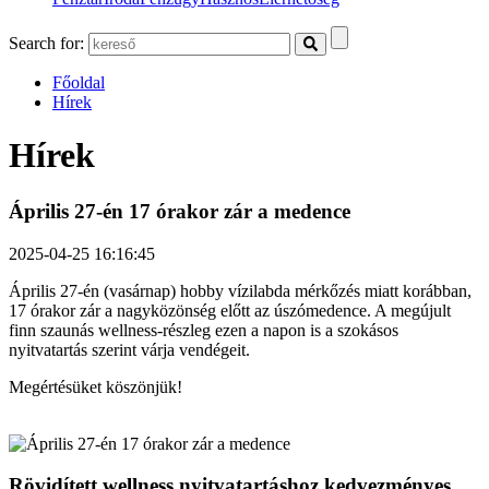
Search for:
Főoldal
Hírek
Hírek
Április 27-én 17 órakor zár a medence
2025-04-25 16:16:45
Április 27-én (vasárnap) hobby vízilabda mérkőzés miatt korábban,
17 órakor zár a nagyközönség előtt az úszómedence. A megújult
finn szaunás wellness-részleg ezen a napon is a szokásos
nyitvatartás szerint várja vendégeit.
Megértésüket köszönjük!
Rövidített wellness nyitvatartáshoz kedvezményes