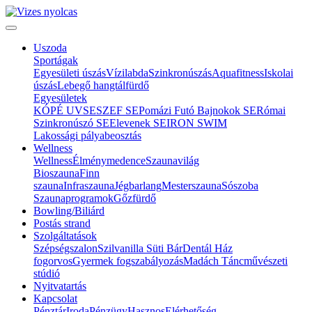
Uszoda
Sportágak
Egyesületi úszás
Vízilabda
Szinkronúszás
Aquafitness
Iskolai
úszás
Lebegő hangtálfürdő
Egyesületek
KÓPÉ UVSE
SZEF SE
Pomázi Futó Bajnokok SE
Római
Szinkronúszó SE
Elevenek SE
IRON SWIM
Lakossági pályabeosztás
Wellness
Wellness
Élménymedence
Szaunavilág
Bioszauna
Finn
szauna
Infraszauna
Jégbarlang
Mesterszauna
Sószoba
Szaunaprogramok
Gőzfürdő
Bowling/Biliárd
Postás strand
Szolgáltatások
Szépségszalon
Szilvanilla Süti Bár
Dentál Ház
fogorvos
Gyermek fogszabályozás
Madách Táncművészeti
stúdió
Nyitvatartás
Kapcsolat
Pénztár
Iroda
Pénzügy
Hasznos
Elérhetőség