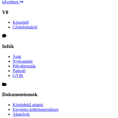
bővebben
V8
Köszöntő
Céginformáció
Infók
Árak
Nyitvatartás
Pályabeosztás
Parkoló
GYIK
Dokumentumok
Közérdekű adatok
Egységes kritériumrendszer
Alapelvek