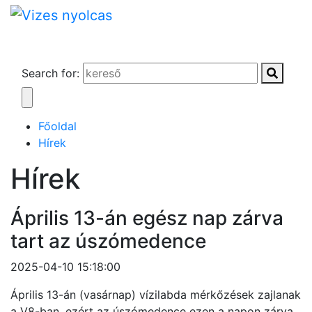
Search for:
Főoldal
Hírek
Hírek
Április 13-án egész nap zárva
tart az úszómedence
2025-04-10 15:18:00
Április 13-án (vasárnap) vízilabda mérkőzések zajlanak
a V8-ban, ezért az úszómedence ezen a napon zárva