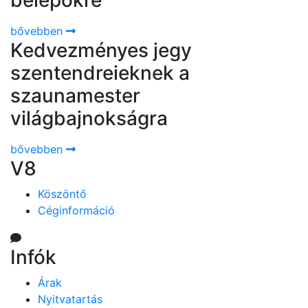
belépőkre
bővebben
Kedvezményes jegy
szentendreieknek a
szaunamester
világbajnokságra
bővebben
V8
Köszöntő
Céginformáció
Infók
Árak
Nyitvatartás