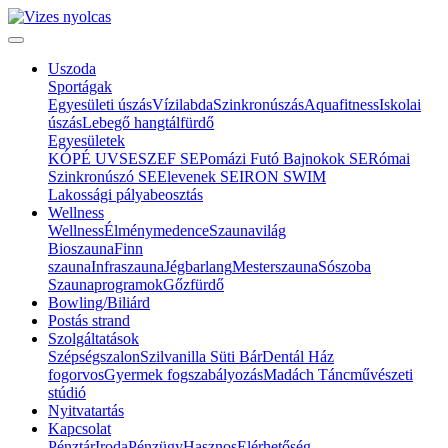
Uszoda
Sportágak
Egyesületi úszás
Vízilabda
Szinkronúszás
Aquafitness
Iskolai
úszás
Lebegő hangtálfürdő
Egyesületek
KÓPÉ UVSE
SZEF SE
Pomázi Futó Bajnokok SE
Római
Szinkronúszó SE
Elevenek SE
IRON SWIM
Lakossági pályabeosztás
Wellness
Wellness
Élménymedence
Szaunavilág
Bioszauna
Finn
szauna
Infraszauna
Jégbarlang
Mesterszauna
Sószoba
Szaunaprogramok
Gőzfürdő
Bowling/Biliárd
Postás strand
Szolgáltatások
Szépségszalon
Szilvanilla Süti Bár
Dentál Ház
fogorvos
Gyermek fogszabályozás
Madách Táncművészeti
stúdió
Nyitvatartás
Kapcsolat
Pénztár
Iroda
Pénzügy
Hasznos
Elérhetőség