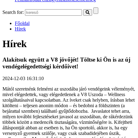
Search for:
Főoldal
Hírek
Hírek
Alakítsuk együtt a V8 jövőjét! Töltse ki Ön is az új
vendégelégedettségi kérdőívet!
2024-12-03 16:31:10
Mától szeretnénk felmérni az uszodába járó vendégeink véleményét,
mivel elégedettek, vagy elégedetlenek a V8 Uszoda – Wellness
szolgáltatásaival kapcsolatban. Az íveket csak helyben, írásban lehet
kitölteni – teljesen anonim módon – és bedobni a földszinten (a
bejárattal szemben) található gyűjtődobozba. Javaslatot tehet arra,
milyen további fejlesztéseket javasol az uszodában, de rákérdezünk
többek között a medencék tisztaságára, vízminőségére is. Kifejtheti
álláspontját abban az esetben is, ha Ön sportoló, akkor is, ha egy
versenyző gyermek szülője, vagy csak szabadidejében úszik,