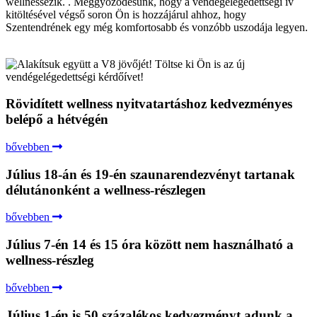
wellnessezik. . Meggyőződésünk, hogy a vendégelégedettségi ív
kitöltésével végső soron Ön is hozzájárul ahhoz, hogy
Szentendrének egy még komfortosabb és vonzóbb uszodája legyen.
Rövidített wellness nyitvatartáshoz kedvezményes
belépő a hétvégén
bővebben
Július 18-án és 19-én szaunarendezvényt tartanak
délutánonként a wellness-részlegen
bővebben
Július 7-én 14 és 15 óra között nem használható a
wellness-részleg
bővebben
Július 1-én is 50 százalékos kedvezményt adunk a