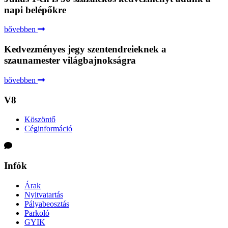
napi belépőkre
bővebben
Kedvezményes jegy szentendreieknek a
szaunamester világbajnokságra
bővebben
V8
Köszöntő
Céginformáció
Infók
Árak
Nyitvatartás
Pályabeosztás
Parkoló
GYIK