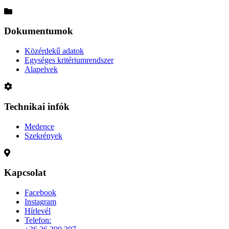
Dokumentumok
Közérdekű adatok
Egységes kritériumrendszer
Alapelvek
Technikai infók
Medence
Szekrények
Kapcsolat
Facebook
Instagram
Hírlevél
Telefon: