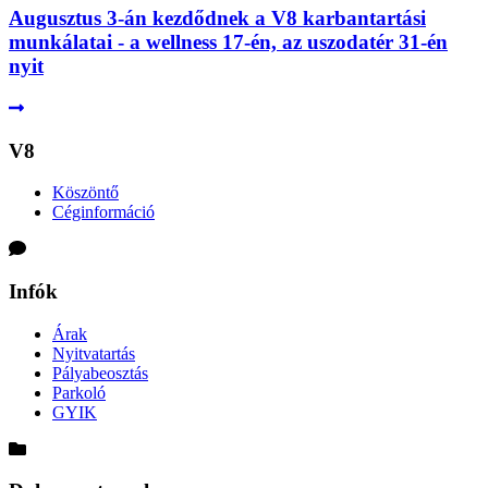
Augusztus 3-án kezdődnek a V8 karbantartási
munkálatai - a wellness 17-én, az uszodatér 31-én
nyit
V8
Köszöntő
Céginformáció
Infók
Árak
Nyitvatartás
Pályabeosztás
Parkoló
GYIK