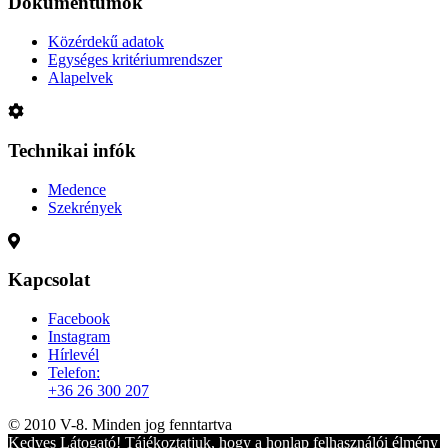
Dokumentumok
Közérdekű adatok
Egységes kritériumrendszer
Alapelvek
Technikai infók
Medence
Szekrények
Kapcsolat
Facebook
Instagram
Hírlevél
Telefon:
+36 26 300 207
© 2010 V-8. Minden jog fenntartva
Kedves Látogató! Tájékoztatjuk, hogy a honlap felhasználói élmény