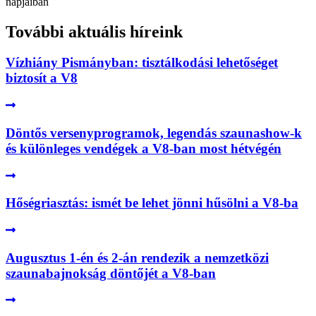
További aktuális híreink
Vízhiány Pismányban: tisztálkodási lehetőséget
biztosít a V8
Döntős versenyprogramok, legendás szaunashow-k
és különleges vendégek a V8-ban most hétvégén
Hőségriasztás: ismét be lehet jönni hűsölni a V8-ba
Augusztus 1-én és 2-án rendezik a nemzetközi
szaunabajnokság döntőjét a V8-ban