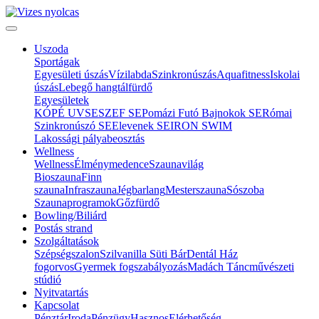
Uszoda
Sportágak
Egyesületi úszás
Vízilabda
Szinkronúszás
Aquafitness
Iskolai
úszás
Lebegő hangtálfürdő
Egyesületek
KÓPÉ UVSE
SZEF SE
Pomázi Futó Bajnokok SE
Római
Szinkronúszó SE
Elevenek SE
IRON SWIM
Lakossági pályabeosztás
Wellness
Wellness
Élménymedence
Szaunavilág
Bioszauna
Finn
szauna
Infraszauna
Jégbarlang
Mesterszauna
Sószoba
Szaunaprogramok
Gőzfürdő
Bowling/Biliárd
Postás strand
Szolgáltatások
Szépségszalon
Szilvanilla Süti Bár
Dentál Ház
fogorvos
Gyermek fogszabályozás
Madách Táncművészeti
stúdió
Nyitvatartás
Kapcsolat
Pénztár
Iroda
Pénzügy
Hasznos
Elérhetőség