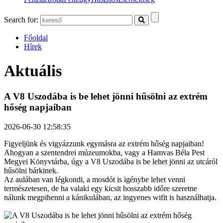
Search for:
Főoldal
Hírek
Aktuális
A V8 Uszodába is be lehet jönni hűsölni az extrém
hőség napjaiban
2026-06-30 12:58:35
Figyeljünk és vigyázzunk egymásra az extrém hőség napjaiban!
Ahogyan a szentendrei múzeumokba, vagy a Hamvas Béla Pest
Megyei Könyvtárba, úgy a V8 Uszodába is be lehet jönni az utcáról
hűsölni bárkinek.
Az aulában van légkondi, a mosdót is igénybe lehet venni
természetesen, de ha valaki egy kicsit hosszabb időre szeretne
nálunk megpihenni a kánikulában, az ingyenes wifit is használhatja.