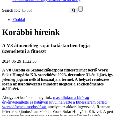
Search for:
Főoldal
Korábbi híreink
A V8 átmenetileg saját hatáskörben fogja
üzemeltetni a fitneszt
2024-06-29 11:22:36
A V8 Uszoda és Szabadidőközpont fitnesztermét bérlő Work
Solar Hungária Kft. szerződése 2023. december 31-én lejárt, így
jelenleg jogcím nélkül használja a termet. A helyzet rendezése
során az uszodavezetés mindent megtesz a zökkenőmentes
átállásért.
Ahogy azt korábban megírtuk:
másodfokon a bíróság
érvénytelenítette és hatályon kívül helyezte a fitneszterem bérleti
szerződésének módosítását
, amelyet az akkori ügyvezető, Rozman
Péter 2020 júniusában kötött a Work Solar Hungária Kft.-vel. A pert