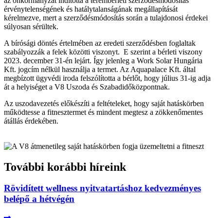
az önkormányzat indította a terembérleti szerződésmódosítás
érvénytelenségének és hatálytalanságának megállapítását
kérelmezve, mert a szerződésmódosítás során a tulajdonosi érdekei
súlyosan sérültek.
A bírósági döntés értelmében az eredeti szerződésben foglaltak
szabályozzák a felek közötti viszonyt. E szerint a bérleti viszony
2023. december 31-én lejárt. Így jelenleg a Work Solar Hungária
Kft. jogcím nélkül használja a termet. Az Aquapalace Kft. által
megbízott ügyvédi iroda felszólította a bérlőt, hogy július 31-ig adja
át a helyiséget a V8 Uszoda és Szabadidőközpontnak.
Az uszodavezetés előkészíti a feltételeket, hogy saját hatáskörben
működtesse a fitnesztermet és mindent megtesz a zökkenőmentes
átállás érdekében.
További korábbi híreink
Rövidített wellness nyitvatartáshoz kedvezményes
belépő a hétvégén