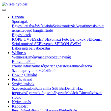
Uszoda
Sportágak
Egyesületi úszás
Vízilabda
Szinkronúszás
Aquafitness
Iskolai
úszás
Lebegő hangtálfürdő
Egyesületek
KÓPÉ UVSE
SZEF SE
Pomázi Futó Bajnokok SE
Római
Szinkronúszó SE
Elevenek SE
IRON SWIM
Lakossági pályabeosztás
Wellness
Wellness
Élménymedence
Szaunavilág
Bioszauna
Finn
szauna
Infraszauna
Jégbarlang
Mesterszauna
Sószoba
Szaunaprogramok
Gőzfürdő
Bowling/Biliárd
Postás strand
Szolgáltatások
Szépségszalon
Szilvanilla Süti Bár
Dentál Ház
fogorvos
Gyermek fogszabályozás
Madách Táncművészeti
stúdió
Nyitvatartás
Kapcsolat
Pénztár
Iroda
Pénzügy
Hasznos
Elérhetőség