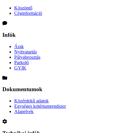
Köszöntő
Céginformáció
Infók
Árak
Nyitvatartás
Pályabeosztás
Parkoló
GYIK
Dokumentumok
Közérdekű adatok
Egységes kritériumrendszer
Alapelvek